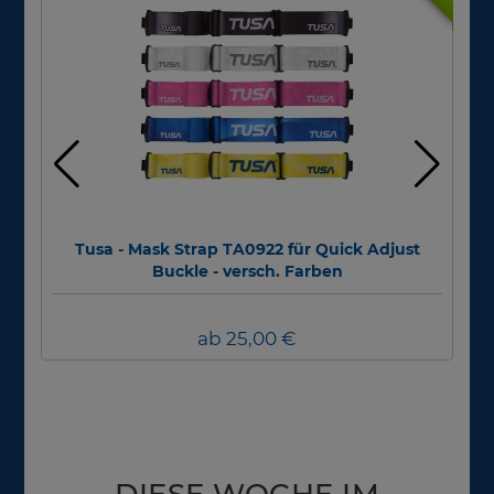
Tusa - Mask Strap TA0922 für Quick Adjust
Div
Buckle - versch. Farben
ab 25,00 €
DIESE WOCHE IM