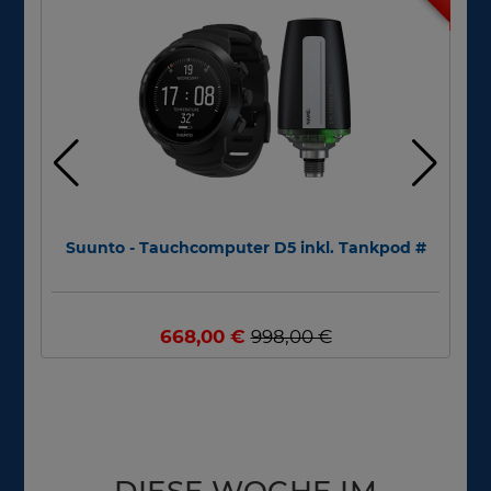
Suunto - Tauchcomputer D5 inkl. Tankpod #
N
668,00 €
998,00 €
DIESE WOCHE IM