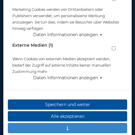
Marketing Cookies werden von Drittanbietern oder
Publishern verwendet, um personalisierte Werbung
anzuzeigen. Sie tun dies, indem sie Besucher über Websites
hinweg verfolgen.
Daten Informationen anzeigen
Poseidon - LP-Hose - Wing Inflator
Externe Medien (1)
Schlauch - 110cm
Wenn Cookies von externen Medien akzeptiert werden,
Artikelnr.: pos-0130027
bedarf der Zugriff auf externe Inhalte keiner manuellen
Zustimmung mehr.
Daten Informationen anzeigen
Speichern und weiter
Herstellerpreis: 109,00 €
Alle akzeptieren
109,00 €
*