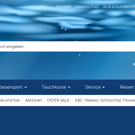
Kontakt
Datenschutz
AGB & Kundeninf
assersport
Tauchkurse
Service
Reisen
Sie sind hier
Aktionen
OSTER SALE
ABC: Maksen, Schnorchel, Flosse