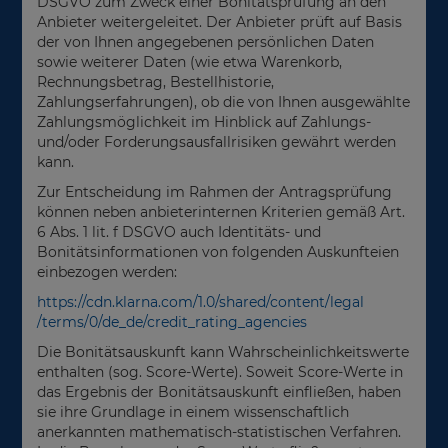
DSGVO zum Zweck einer Bonitätsprüfung an den
Anbieter weitergeleitet. Der Anbieter prüft auf Basis
der von Ihnen angegebenen persönlichen Daten
sowie weiterer Daten (wie etwa Warenkorb,
Rechnungsbetrag, Bestellhistorie,
Zahlungserfahrungen), ob die von Ihnen ausgewählte
Zahlungsmöglichkeit im Hinblick auf Zahlungs-
und/oder Forderungsausfallrisiken gewährt werden
kann.
Zur Entscheidung im Rahmen der Antragsprüfung
können neben anbieterinternen Kriterien gemäß Art.
6 Abs. 1 lit. f DSGVO auch Identitäts- und
Bonitätsinformationen von folgenden Auskunfteien
einbezogen werden:
https://cdn.klarna.com
/1.0
/shared
/content
/legal
/terms
/0
/de_de
/credit_rating_agencies
Die Bonitätsauskunft kann Wahrscheinlichkeitswerte
enthalten (sog. Score-Werte). Soweit Score-Werte in
das Ergebnis der Bonitätsauskunft einfließen, haben
sie ihre Grundlage in einem wissenschaftlich
anerkannten mathematisch-statistischen Verfahren.