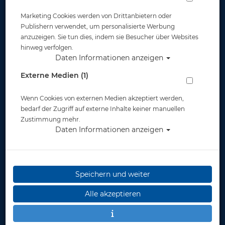
1.2
Verantwortlicher für die Datenverarbeitung auf
Marketing Cookies werden von Drittanbietern oder
dieser Website im Sinne der Datenschutz-
Grundverordnung (DSGVO) ist Tauchcenter Freiburg
Publishern verwendet, um personalisierte Werbung
GmbH, Gundelfingerstr. 19, 79108 Freiburg,
anzuzeigen. Sie tun dies, indem sie Besucher über Websites
Deutschland, Tel.: +49 (0761) 55 613 55, E-Mail:
hinweg verfolgen.
info@tauchcenter-freiburg.de. Der für die
Daten Informationen anzeigen
Verarbeitung von personenbezogenen Daten
Externe Medien (1)
Verantwortliche ist diejenige natürliche oder
juristische Person, die allein oder gemeinsam mit
anderen über die Zwecke und Mittel der
Wenn Cookies von externen Medien akzeptiert werden,
Verarbeitung von personenbezogenen Daten
bedarf der Zugriff auf externe Inhalte keiner manuellen
entscheidet.
Zustimmung mehr.
Daten Informationen anzeigen
2) Datenerfassung beim
Besuch unserer Website
2.1
Bei der bloß informatorischen Nutzung unserer
Speichern und weiter
Website, also wenn Sie sich nicht registrieren oder
uns anderweitig Informationen übermitteln, erheben
Alle akzeptieren
wir nur solche Daten, die Ihr Browser an den
Seitenserver übermittelt (sog. „Server-Logfiles“).
Wenn Sie unsere Website aufrufen, erheben wir die