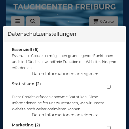
0 Artikel
Datenschutzeinstellungen
Datenschutz
Datenschutzerklärung
Essenziell (6)
Essenzielle Cookies ermöglichen grundlegende Funktionen
und sind für die einwandfreie Funktion der Website dringend
1) Einleitung und
erforderlich.
Kontaktdaten des
Daten Informationen anzeigen
Verantwortlichen
Statistiken (2)
1.1
Wir freuen uns, dass Sie unsere Website besuchen,
und bedanken uns für Ihr Interesse. Im Folgenden
Diese Cookies erfassen anonyme Statistiken. Diese
informieren wir Sie über den Umgang mit Ihren
Informationen helfen uns zu verstehen, wie wir unsere
personenbezogenen Daten bei der Nutzung unserer
Website noch weiter optimieren können.
Website. Personenbezogene Daten sind hierbei alle
Daten Informationen anzeigen
Daten, mit denen Sie persönlich identifiziert werden
können.
Marketing (2)