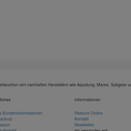
 Freitauchen von namhaften Herstellern wie Aqualung, Mares, Subgear un
liches
Informationen
 Kundeninformationen
Retoure Online
schutz
Kontakt
essum
Newsletter
rufsrecht
wir versenden mit: