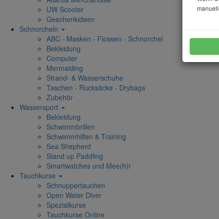
manuell
UW Scooter
Geschenkideen
Schnorcheln
ABC - Masken - Flossen - Schnorchel
Bekleidung
Computer
Mermaiding
Strand- & Wasserschuhe
Taschen - Rucksäcke - Drybags
Zubehör
Wassersport
Bekleidung
Schwimmbrillen
Schwimmhilfen & Training
Sea Shepherd
Stand up Paddling
Smartwatches und Mee(h)r
Tauchkurse
Schnuppertauchen
Open Water Diver
Spezialkurse
Tauchkurse Online