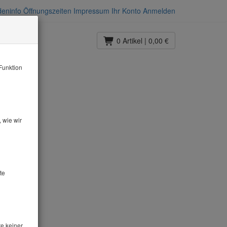
eninfo
Öffnungszeiten
Impressum
Ihr Konto
Anmelden
0 Artikel
| 0,00 €
Funktion
 wie wir
te
te keiner