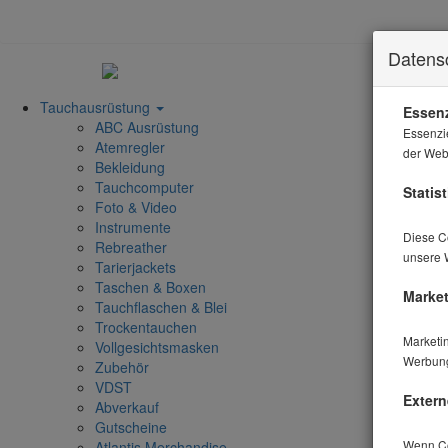
Datens
Tauchausrüstung
Essenz
ABC Ausrüstung
Essenzi
Atemregler
der Webs
Bekleidung
Tauchcomputer
Statist
Foto & Video
Instrumente
Diese Co
Rebreather
unsere 
Tarierjackets
Taschen & Boxen
Market
Tauchflaschen & Blei
Trockentauchen
Marketi
Vollgesichtsmasken
Werbung
Zubehör
VDST
Extern
Abverkauf
Gutscheine
Wenn Coo
Atlantis Merchandise