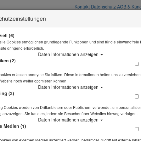
Kontakt
Datenschutz
AGB & Kund
chutzeinstellungen
iell (6)
elle Cookies ermöglichen grundlegende Funktionen und sind für die einwandfreie 
ite dringend erforderlich.
Daten Informationen anzeigen
iken (2)
okies erfassen anonyme Statistiken. Diese Informationen helfen uns zu verstehen,
Website noch weiter optimieren können.
Daten Informationen anzeigen
ing (2)
ng Cookies werden von Drittanbietern oder Publishern verwendet, um personalisier
 anzuzeigen. Sie tun dies, indem sie Besucher über Websites hinweg verfolgen.
Daten Informationen anzeigen
e Medien (1)
kies von externen Medien akzeptiert werden, bedarf der Zugriff auf externe Inhal