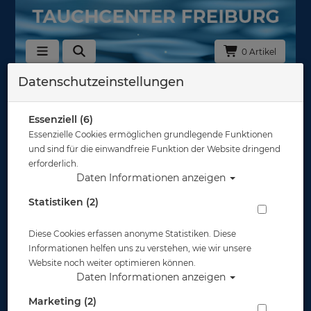
0 Artikel
Datenschutzeinstellungen
Flossen
Hier findet Ihr Freitauch-Flossen von namhaften
Essenziell (6)
Herstellern wie Aqualung, Mares, Polaris, Subgear
und Scubapro.
Essenzielle Cookies ermöglichen grundlegende Funktionen
und sind für die einwandfreie Funktion der Website dringend
erforderlich.
Daten Informationen anzeigen
In dieser Ansicht sind keine Produkte verfügbar
Statistiken (2)
Gut abgesichert?
Diese Cookies erfassen anonyme Statistiken. Diese
Informationen helfen uns zu verstehen, wie wir unsere
Rechtliches
Website noch weiter optimieren können.
Daten Informationen anzeigen
Informationen
Marketing (2)