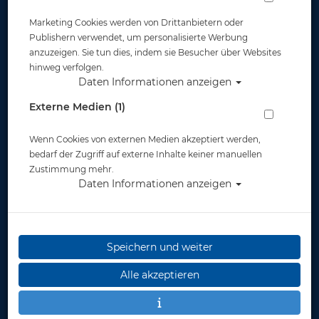
Marketing Cookies werden von Drittanbietern oder
Publishern verwendet, um personalisierte Werbung
anzuzeigen. Sie tun dies, indem sie Besucher über Websites
hinweg verfolgen.
Daten Informationen anzeigen
Mares Avanti HC Pro
Externe Medien (1)
FF -
Schnorchelflosse
Wenn Cookies von externen Medien akzeptiert werden,
bedarf der Zugriff auf externe Inhalte keiner manuellen
ab 89,95 €
Zustimmung mehr.
Daten Informationen anzeigen
Gut abgesichert?
Speichern und weiter
Rechtliches
Alle akzeptieren
Informationen