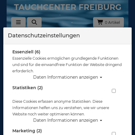
0 Artikel
Datenschutzeinstellungen
008 - Ersatzteile
In dieser Ansicht sind keine Produkte verfügbar
Essenziell (6)
Essenzielle Cookies ermöglichen grundlegende Funktionen
Gut abgesichert?
und sind für die einwandfreie Funktion der Website dringend
erforderlich.
Daten Informationen anzeigen
Rechtliches
Statistiken (2)
Diese Cookies erfassen anonyme Statistiken. Diese
Informationen
Informationen helfen uns zu verstehen, wie wir unsere
Website noch weiter optimieren können.
Daten Informationen anzeigen
Zahlungsmöglichkeiten
Marketing (2)