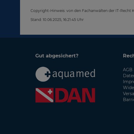
Copyright-Hinweis: von den Fachanwälten der IT-Recht Kan
Stand: 10.06.2025, 16:21:45 Uhr
Gut abgesichert?
Rech
AGB 
Date
Impr
Wide
Vers
Barri