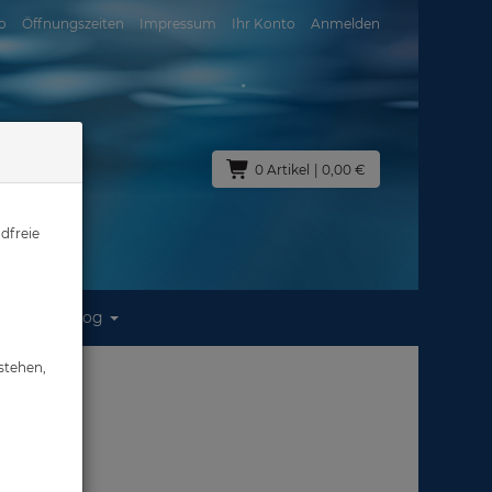
o
Öffnungszeiten
Impressum
Ihr Konto
Anmelden
0 Artikel
| 0,00 €
dfreie
Blog
stehen,