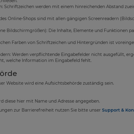
chließen.
: Schriftzeichen werden mit einem hinreichenden Abstand zueina
e des Online-Shops sind mit allen gängigen Screenreadern (Bild
ne Bildschirmgrößen): Die Inhalte, Elemente und Funktionen p
schen Farben von Schriftzeichen und Hintergründen ist voreinges
dern: Werden verpflichtende Eingabefelder nicht ausgefüllt, erge
ht, welche Information im Eingabefeld fehlt.
hörde
ser Website wird eine Aufsichtsbehörde zuständig sein.
ird diese hier mit Name und Adresse angegeben.
gen zur Barrierefreiheit nutzen Sie bitte unser
Support & Kon