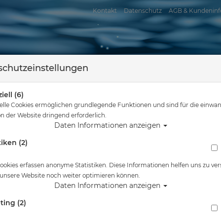
Kontakt
Datenschutz
AGB & Kundeninf
chutzeinstellungen
iell (6)
elle Cookies ermöglichen grundlegende Funktionen und sind für die einwan
n der Website dringend erforderlich.
Daten Informationen anzeigen
tiken (2)
assersport
Tauchkurse
Service
Reisen
Sie sind hier
Startseite
Barrierefreiheitserklärung
ookies erfassen anonyme Statistiken. Diese Informationen helfen uns zu ver
 unsere Website noch weiter optimieren können.
Daten Informationen anzeigen
ting (2)
ng