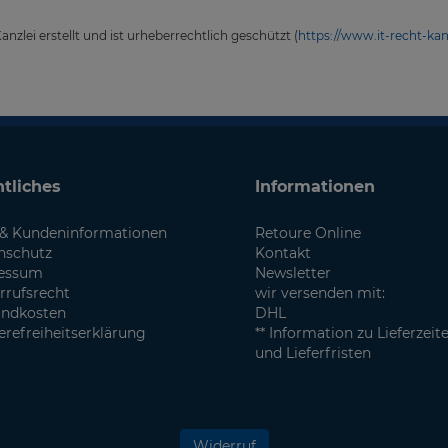
zlei erstellt und ist urheberrechtlich geschützt (
https://www.it-recht-kan
tliches
Informationen
& Kundeninformationen
Retoure Online
nschutz
Kontakt
essum
Newsletter
rrufsrecht
wir versenden mit:
andkosten
DHL
erefreiheitserklärung
** Information zu Lieferzeit
und Lieferfristen
Widerruf