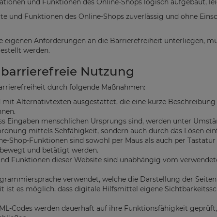
rmationen und Funktionen des Online-Shops logisch aufgebaut, le
nhalte und Funktionen des Online-Shops zuverlässig und ohne E
 eigenen Anforderungen an die Barrierefreiheit unterliegen, müs
estellt werden.
e barrierefreie Nutzung
Barrierefreiheit durch folgende Maßnahmen:
nd mit Alternativtexten ausgestattet, die eine kurze Beschreibun
nnen.
 dass Eingaben menschlichen Ursprungs sind, werden unter Umst
ordnung mittels Sehfähigkeit, sondern auch durch das Lösen ei
ine-Shop-Funktionen sind sowohl per Maus als auch per Tastatur
 bewegt und betätigt werden.
nd Funktionen dieser Website sind unabhängig vom verwendete
rogrammiersprache verwendet, welche die Darstellung der Seite
t ist es möglich, dass digitale Hilfsmittel eigene Sichtbarkeit
ML-Codes werden dauerhaft auf ihre Funktionsfähigkeit geprüft,