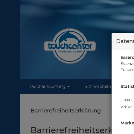
Datens
Essenz
Essenzi
Funktio
Tauchausrüstung
Schnorcheln
Statis
W
Diese C
wie wir
Barrierefreiheitserklärung
Marke
Barrierefreiheitserkläru