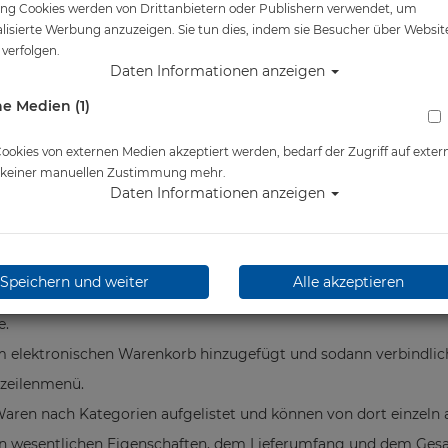
ng Cookies werden von Drittanbietern oder Publishern verwendet, um
lisierte Werbung anzuzeigen. Sie tun dies, indem sie Besucher über Websit
verfolgen.
 und bedanken uns für Ihr Interesse.
Daten Informationen anzeigen
ierefreien Nutzbarkeit unseres Online-Angebots.
e Medien (1)
okies von externen Medien akzeptiert werden, bedarf der Zugriff auf exter
f dieser Website erwarten,
e keiner manuellen Zustimmung mehr.
tzen können,
Daten Informationen anzeigen
ung Ihnen zur Verfügung stehen und
refreiheit auf dieser Website zuständig ist.
 dieser Website
Speichern und weiter
Alle akzeptieren
f von Waren.
e.
em elektronischen Warenkorb hinzugefügt und sodann verbindlic
ßzeilenmenü.
aren nach Kategorien aufgelistet und können von dort einzeln 
en wesentlichen Eigenschaften, dem Lieferumfang und dem Gesam