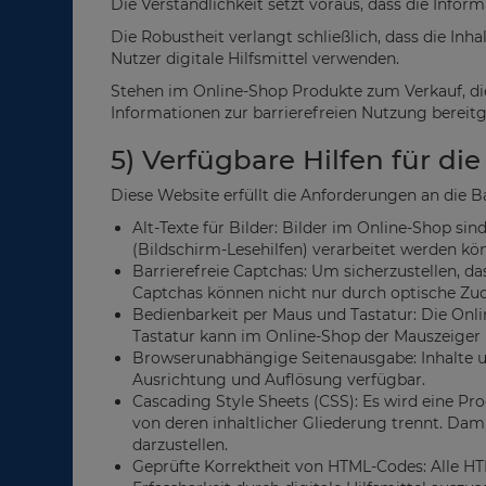
Die Verständlichkeit setzt voraus, dass die Info
Die Robustheit verlangt schließlich, dass die I
Nutzer digitale Hilfsmittel verwenden.
Stehen im Online-Shop Produkte zum Verkauf, die
Informationen zur barrierefreien Nutzung bereitg
5) Verfügbare Hilfen für di
Diese Website erfüllt die Anforderungen an die 
Alt-Texte für Bilder: Bilder im Online-Shop si
(Bildschirm-Lesehilfen) verarbeitet werden kö
Barrierefreie Captchas: Um sicherzustellen,
Captchas können nicht nur durch optische Zu
Bedienbarkeit per Maus und Tastatur: Die Onl
Tastatur kann im Online-Shop der Mauszeiger
Browserunabhängige Seitenausgabe: Inhalte u
Ausrichtung und Auflösung verfügbar.
Cascading Style Sheets (CSS): Es wird eine P
von deren inhaltlicher Gliederung trennt. Dami
darzustellen.
Geprüfte Korrektheit von HTML-Codes: Alle HT