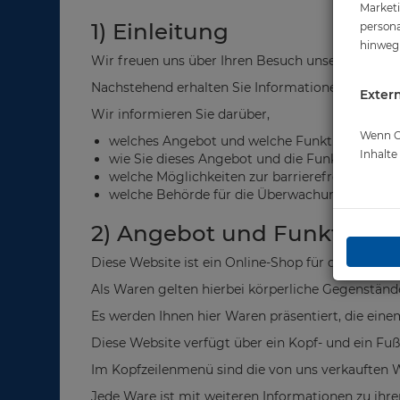
Marketi
1) Einleitung
persona
hinweg 
Wir freuen uns über Ihren Besuch unserer Website
Nachstehend erhalten Sie Informationen zur barr
Extern
Wir informieren Sie darüber,
Wenn Co
welches Angebot und welche Funktionen Sie au
Inhalt
wie Sie dieses Angebot und die Funktionen nu
welche Möglichkeiten zur barrierefreien Nutz
welche Behörde für die Überwachung der Barrie
2) Angebot und Funktionen
Diese Website ist ein Online-Shop für den Verkau
Als Waren gelten hierbei körperliche Gegenständ
Es werden Ihnen hier Waren präsentiert, die ein
Diese Website verfügt über ein Kopf- und ein Fu
Im Kopfzeilenmenü sind die von uns verkauften W
Jede Ware ist mit weiteren Informationen zu ihr