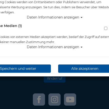
ng Cookies werden von Drittanbietern oder Publishern verwendet, um
lisierte Werbung anzuzeigen. Sie tun dies, indem sie Besucher über Websit
verfolgen.
tliches
Informationen
Daten Informationen anzeigen
e Medien (1)
& Kundeninformationen
Retoure Online
nschutz
Kontakt
essum
Newsletter
okies von externen Medien akzeptiert werden, bedarf der Zugriff auf exter
rrufsrecht
wir versenden mit:
e keiner manuellen Zustimmung mehr.
andkosten
DHL
Daten Informationen anzeigen
erefreiheitserklärung
** Information zu Lieferzeit
und Lieferfristen
Speichern und weiter
Alle akzeptieren
Widerruf