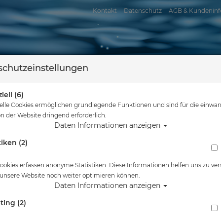
Kontakt
Datenschutz
AGB & Kundeninf
chutzeinstellungen
iell (6)
elle Cookies ermöglichen grundlegende Funktionen und sind für die einwan
n der Website dringend erforderlich.
Daten Informationen anzeigen
tiken (2)
assersport
Tauchkurse
Service
Reisen
Sie sind hier
Startseite
10 Bar
ookies erfassen anonyme Statistiken. Diese Informationen helfen uns zu ver
 unsere Website noch weiter optimieren können.
Daten Informationen anzeigen
ting (2)