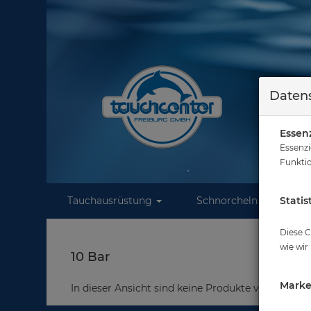
Datens
Essenz
Essenzi
Funktio
Tauchausrüstung
Schnorcheln
Statis
W
Diese C
wie wir
10 Bar
Marke
In dieser Ansicht sind keine Produkte verfügbar