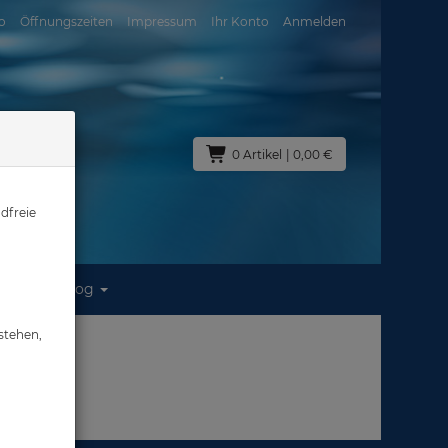
o
Öffnungszeiten
Impressum
Ihr Konto
Anmelden
0 Artikel
| 0,00 €
dfreie
Blog
stehen,