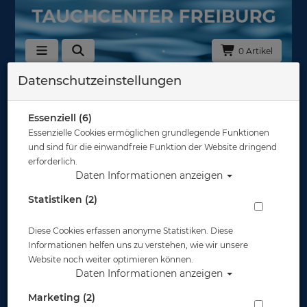
0 Artikel
Datenschutzeinstellungen
B2D Key West - Boat to Diver
Communication
Essenziell (6)
In dieser Ansicht sind keine Produkte verfügbar
Essenzielle Cookies ermöglichen grundlegende Funktionen
und sind für die einwandfreie Funktion der Website dringend
Gut abgesichert?
erforderlich.
Daten Informationen anzeigen
Statistiken (2)
Rechtliches
Diese Cookies erfassen anonyme Statistiken. Diese
Informationen
Informationen helfen uns zu verstehen, wie wir unsere
Website noch weiter optimieren können.
Daten Informationen anzeigen
Zahlungsmöglichkeiten
Marketing (2)