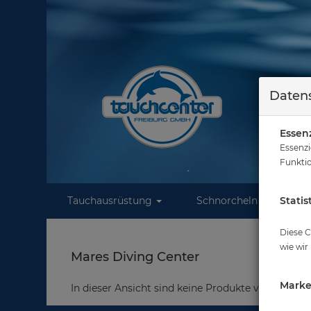
Datens
Essenz
Essenzi
Funktio
Tauchausrüstung
Schnorcheln
Statis
W
Diese C
wie wir
Mares Diving Center
Marke
In dieser Ansicht sind keine Produkte verfügbar