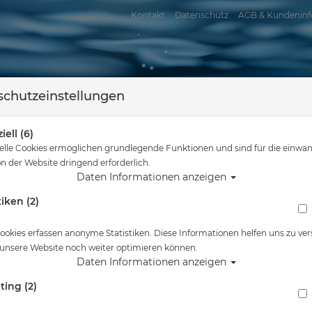
Kontakt
Datenschutz
AGB & Kundeninf
chutzeinstellungen
iell (6)
elle Cookies ermöglichen grundlegende Funktionen und sind für die einwan
n der Website dringend erforderlich.
Daten Informationen anzeigen
tiken (2)
assersport
Tauchkurse
Service
Reisen
Sie sind hier
Startseite
Mares Diving Center
ookies erfassen anonyme Statistiken. Diese Informationen helfen uns zu ver
 unsere Website noch weiter optimieren können.
Daten Informationen anzeigen
ting (2)