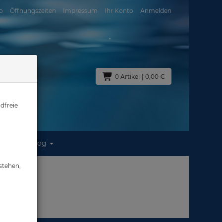
o
Öffnungszeiten
Impressum
Ihr Konto
Anmelden
0 Artikel
| 0,00 €
dfreie
Blog
stehen,