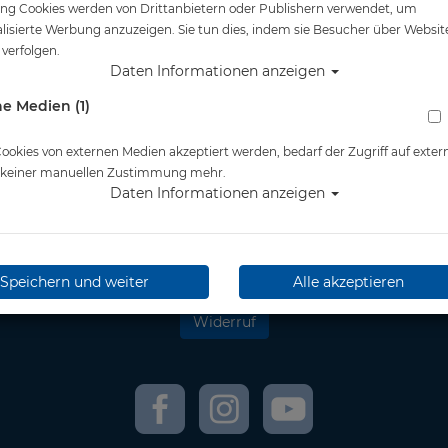
ng Cookies werden von Drittanbietern oder Publishern verwendet, um
lisierte Werbung anzuzeigen. Sie tun dies, indem sie Besucher über Websit
verfolgen.
tliches
Informationen
Daten Informationen anzeigen
e Medien (1)
& Kundeninformationen
Retoure Online
nschutz
Kontakt
essum
Newsletter
okies von externen Medien akzeptiert werden, bedarf der Zugriff auf exter
rrufsrecht
wir versenden mit:
e keiner manuellen Zustimmung mehr.
andkosten
DHL
Daten Informationen anzeigen
erefreiheitserklärung
** Information zu Lieferzeit
und Lieferfristen
Speichern und weiter
Alle akzeptieren
Widerruf