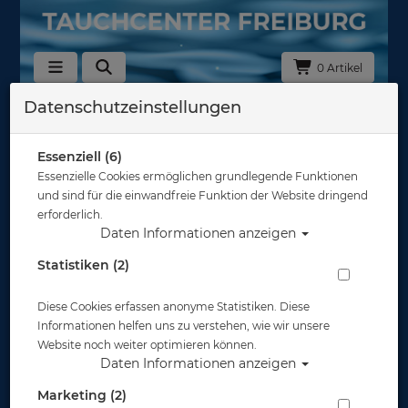
0 Artikel
Datenschutzeinstellungen
Mares Ersatzteile & Kits
In dieser Ansicht sind keine Produkte verfügbar
Essenziell (6)
Essenzielle Cookies ermöglichen grundlegende Funktionen
Gut abgesichert?
und sind für die einwandfreie Funktion der Website dringend
erforderlich.
Daten Informationen anzeigen
Rechtliches
Statistiken (2)
Diese Cookies erfassen anonyme Statistiken. Diese
Informationen
Informationen helfen uns zu verstehen, wie wir unsere
Website noch weiter optimieren können.
Daten Informationen anzeigen
Zahlungsmöglichkeiten
Marketing (2)