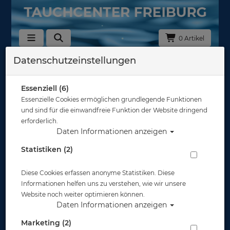
0 Artikel
Datenschutzeinstellungen
Masken Junior
In dieser Ansicht sind keine Produkte verfügbar
Essenziell (6)
Essenzielle Cookies ermöglichen grundlegende Funktionen
Gut abgesichert?
und sind für die einwandfreie Funktion der Website dringend
erforderlich.
Daten Informationen anzeigen
Rechtliches
Statistiken (2)
Diese Cookies erfassen anonyme Statistiken. Diese
Informationen
Informationen helfen uns zu verstehen, wie wir unsere
Website noch weiter optimieren können.
Daten Informationen anzeigen
Zahlungsmöglichkeiten
Marketing (2)