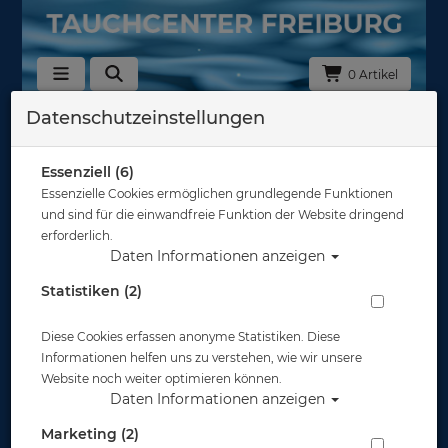
0 Artikel
Datenschutzeinstellungen
MC Nett
In dieser Ansicht sind keine Produkte verfügbar
Essenziell (6)
Essenzielle Cookies ermöglichen grundlegende Funktionen
Gut abgesichert?
und sind für die einwandfreie Funktion der Website dringend
erforderlich.
Daten Informationen anzeigen
Rechtliches
Statistiken (2)
Diese Cookies erfassen anonyme Statistiken. Diese
Informationen
Informationen helfen uns zu verstehen, wie wir unsere
Website noch weiter optimieren können.
Daten Informationen anzeigen
Zahlungsmöglichkeiten
Marketing (2)