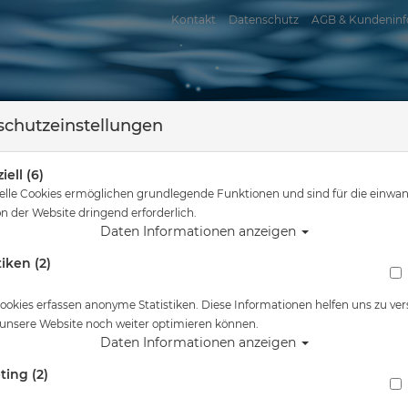
Kontakt
Datenschutz
AGB & Kundeninf
chutzeinstellungen
iell (6)
elle Cookies ermöglichen grundlegende Funktionen und sind für die einwan
n der Website dringend erforderlich.
Daten Informationen anzeigen
tiken (2)
assersport
Tauchkurse
Service
Reisen
Sie sind hier
Startseite
Messer & Zubehör
ookies erfassen anonyme Statistiken. Diese Informationen helfen uns zu ver
 unsere Website noch weiter optimieren können.
Daten Informationen anzeigen
ting (2)