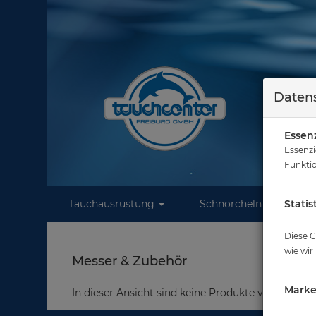
Datens
Essenz
Essenzi
Funktio
Tauchausrüstung
Schnorcheln
Statis
W
Diese C
wie wir
Messer & Zubehör
Marke
In dieser Ansicht sind keine Produkte verfügbar