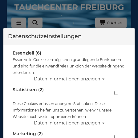
0 Artikel
Datenschutzeinstellungen
Multi-Task Communication Systems
In dieser Ansicht sind keine Produkte verfügbar
Essenziell (6)
Essenzielle Cookies ermöglichen grundlegende Funktionen
Gut abgesichert?
und sind für die einwandfreie Funktion der Website dringend
erforderlich.
Daten Informationen anzeigen
Rechtliches
Statistiken (2)
Diese Cookies erfassen anonyme Statistiken. Diese
Informationen
Informationen helfen uns zu verstehen, wie wir unsere
Website noch weiter optimieren können.
Daten Informationen anzeigen
Zahlungsmöglichkeiten
Marketing (2)