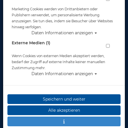
Marketing Cookies werden von Drittanbietern oder
Publishern verwendet, um personalisierte Werbung
anzuzeigen. Sie tun dies, indem sie Besucher über Websites
hinweg verfolgen.
Daten Informationen anzeigen
Prämie Goggle MONSTER JR. orange
Externe Medien (1)
clear
Wenn Cookies von externen Medien akzeptiert werden,
Artikelnr.: praemie-head451016CLOR
bedarf der Zugriff auf externe Inhalte keiner manuellen
Zustimmung mehr.
Daten Informationen anzeigen
500
Speichern und weiter
Alle akzeptieren
Stk.
in den Warenkorb legen