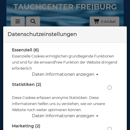
0 Artikel
Datenschutzeinstellungen
Spare Parts - Neptune Space G.divers
rel.1.0
Essenziell (6)
In dieser Ansicht sind keine Produkte verfügbar
Essenzielle Cookies ermöglichen grundlegende Funktionen
und sind für die einwandfreie Funktion der Website dringend
Gut abgesichert?
erforderlich.
Daten Informationen anzeigen
Statistiken (2)
Rechtliches
Diese Cookies erfassen anonyme Statistiken. Diese
Informationen
Informationen helfen uns zu verstehen, wie wir unsere
Website noch weiter optimieren können.
Daten Informationen anzeigen
Zahlungsmöglichkeiten
Marketing (2)