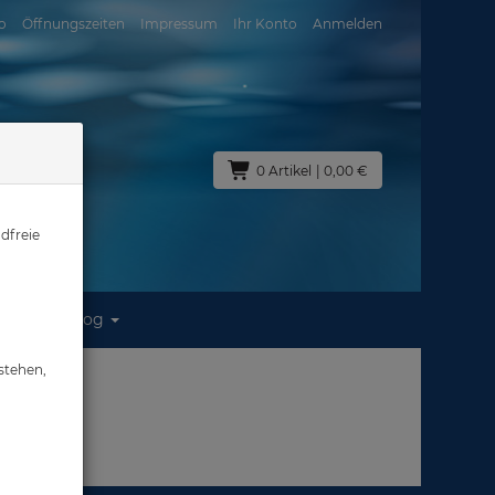
o
Öffnungszeiten
Impressum
Ihr Konto
Anmelden
0 Artikel
| 0,00 €
dfreie
Blog
stehen,