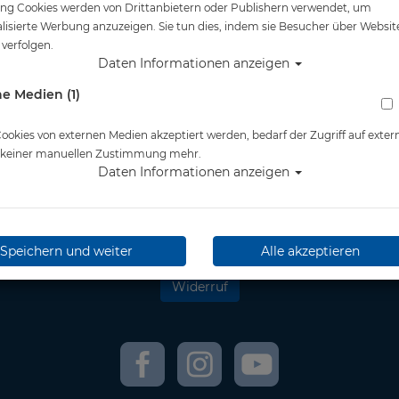
ng Cookies werden von Drittanbietern oder Publishern verwendet, um
lisierte Werbung anzuzeigen. Sie tun dies, indem sie Besucher über Websit
verfolgen.
tliches
Informationen
Daten Informationen anzeigen
e Medien (1)
& Kundeninformationen
Retoure Online
nschutz
Kontakt
essum
Newsletter
okies von externen Medien akzeptiert werden, bedarf der Zugriff auf exter
rrufsrecht
wir versenden mit:
e keiner manuellen Zustimmung mehr.
andkosten
DHL
Daten Informationen anzeigen
erefreiheitserklärung
** Information zu Lieferzeit
und Lieferfristen
Speichern und weiter
Alle akzeptieren
Widerruf