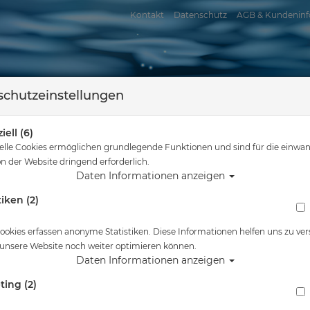
Kontakt
Datenschutz
AGB & Kundeninf
chutzeinstellungen
iell (6)
elle Cookies ermöglichen grundlegende Funktionen und sind für die einwan
n der Website dringend erforderlich.
Daten Informationen anzeigen
tiken (2)
assersport
Tauchkurse
Service
Reisen
Sie sind hier
Startseite
Zubehör Atemregler
ookies erfassen anonyme Statistiken. Diese Informationen helfen uns zu ver
 unsere Website noch weiter optimieren können.
Daten Informationen anzeigen
ting (2)