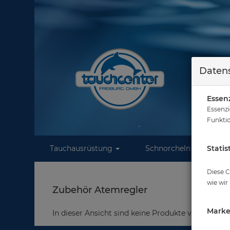
Datens
Essenz
Essenzi
Funktio
Tauchausrüstung
Schnorcheln
Statis
W
Diese C
wie wir
Zubehör Atemregler
Marke
In dieser Ansicht sind keine Produkte verfügbar