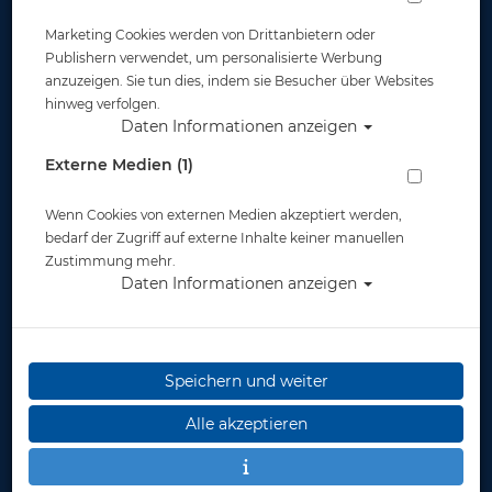
Marketing Cookies werden von Drittanbietern oder
Publishern verwendet, um personalisierte Werbung
anzuzeigen. Sie tun dies, indem sie Besucher über Websites
hinweg verfolgen.
Daten Informationen anzeigen
Aqualung Bleitasche SL II 10 LB - einzeln
Externe Medien (1)
Artikelnr.: lung-14953
Wenn Cookies von externen Medien akzeptiert werden,
bedarf der Zugriff auf externe Inhalte keiner manuellen
Zustimmung mehr.
Daten Informationen anzeigen
Speichern und weiter
Herstellerpreis: 39,95 €
Alle akzeptieren
39,90 €
*