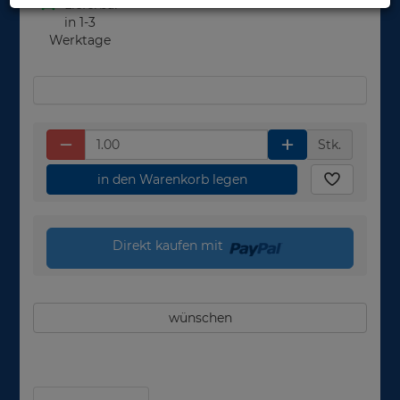
Lieferbar
in 1-3
Werktage
Stk.
in den Warenkorb legen
Direkt kaufen mit
wünschen