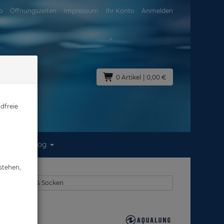
o
Öffnungszeiten
Impressum
Ihr Konto
Anmelden
0 Artikel
| 0,00 €
dfreie
Blog
 (6)
stehen,
en - Füßlinge & Socken
6)