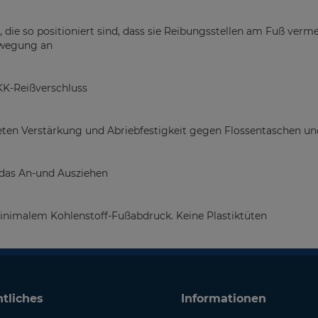
 die so positioniert sind, dass sie Reibungsstellen am Fuß ver
ewegung an
KK-Reißverschluss
ieten Verstärkung und Abriebfestigkeit gegen Flossentaschen u
 das An-und Ausziehen
minimalem Kohlenstoff-Fußabdruck. Keine Plastiktüten
tliches
Informationen