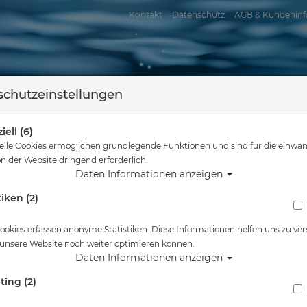
Kontakt
Datenschutz
AGB & Kundeninf
chutzeinstellungen
iell (6)
elle Cookies ermöglichen grundlegende Funktionen und sind für die einwan
n der Website dringend erforderlich.
Daten Informationen anzeigen
tiken (2)
assersport
Tauchkurse
Service
Reisen
sind hier
Tauchausrüstung
Aqualung Echomid 5mm - Füßlinge - Gr. 38
ookies erfassen anonyme Statistiken. Diese Informationen helfen uns zu ver
 unsere Website noch weiter optimieren können.
Alle Artikel zeigen aus: Neopr
Daten Informationen anzeigen
ting (2)
Aqualung Echomid 5mm - Füßlinge - Gr. 38 (