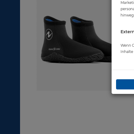
Marketi
persona
hinweg 
Extern
Wenn Co
Inhalt