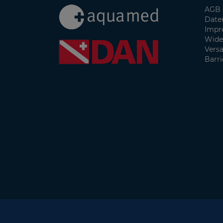
AGB 
Date
Impr
Wide
Vers
Barri