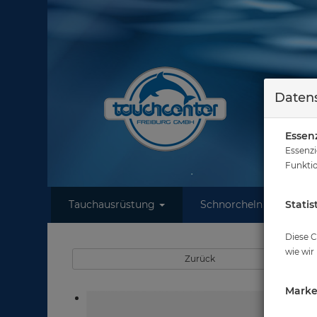
Datens
Essenz
Essenzi
Funktio
Tauchausrüstung
Schnorcheln
Statis
W
Sie 
Diese C
wie wir
Zurück
Marke