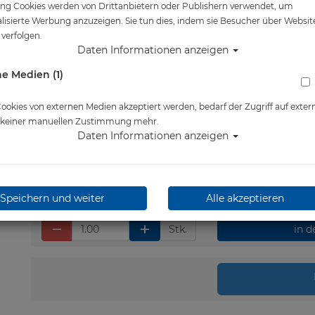
ng Cookies werden von Drittanbietern oder Publishern verwendet, um
Artikelnr.: lung-BS192014038
lisierte Werbung anzuzeigen. Sie tun dies, indem sie Besucher über Websit
verfolgen.
Daten Informationen anzeigen
e Medien (1)
Herstellerpreis: 49,95 €
49,95 €
*
okies von externen Medien akzeptiert werden, bedarf der Zugriff auf exter
e keiner manuellen Zustimmung mehr.
Daten Informationen anzeigen
Lieferbar in 1-3 Werktage
Speichern und weiter
Alle akzeptieren
Stk.
in 