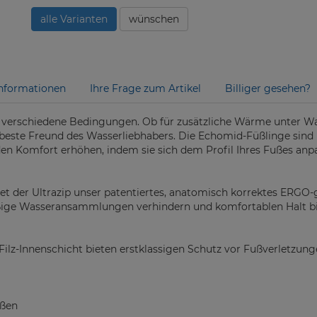
alle Varianten
wünschen
nformationen
Ihre Frage zum Artikel
Billiger gesehen?
r verschiedene Bedingungen. Ob für zusätzliche Wärme unter W
r beste Freund des Wasserliebhabers. Die Echomid-Füßlinge sin
den Komfort erhöhen, indem sie sich dem Profil Ihres Fußes anp
t der Ultrazip unser patentiertes, anatomisch korrektes ERGO-
äßige Wasseransammlungen verhindern und komfortablen Halt b
e Filz-Innenschicht bieten erstklassigen Schutz vor Fußverletzu
üßen