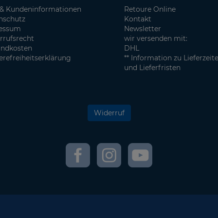
& Kundeninformationen
Retoure Online
nschutz
Kontakt
essum
Newsletter
rrufsrecht
wir versenden mit:
andkosten
DHL
erefreiheitserklärung
** Information zu Lieferzeit
und Lieferfristen
Widerruf