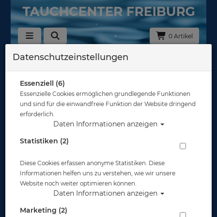
0 Artikel
Datenschutzeinstellungen
Zurück
Alle Artikel zeigen aus: Blei & Bleigurte
Essenziell (6)
Essenzielle Cookies ermöglichen grundlegende Funktionen
und sind für die einwandfreie Funktion der Website dringend
erforderlich.
Daten Informationen anzeigen
Statistiken (2)
Diese Cookies erfassen anonyme Statistiken. Diese
Informationen helfen uns zu verstehen, wie wir unsere
Website noch weiter optimieren können.
Daten Informationen anzeigen
Bleigurt von Mares mit
Kunststoffschnalle - Farbe: blau
Marketing (2)