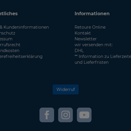
tliches
Informationen
& Kundeninformationen
Retoure Online
nschutz
Kontakt
essum
Newsletter
rrufsrecht
wir versenden mit:
andkosten
DHL
erefreiheitserklärung
** Information zu Lieferzeit
und Lieferfristen
Widerruf