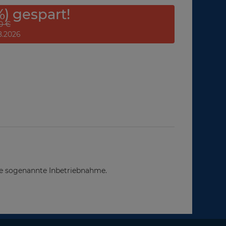
%) gespart!
0 €
08.2026
ie sogenannte Inbetriebnahme.