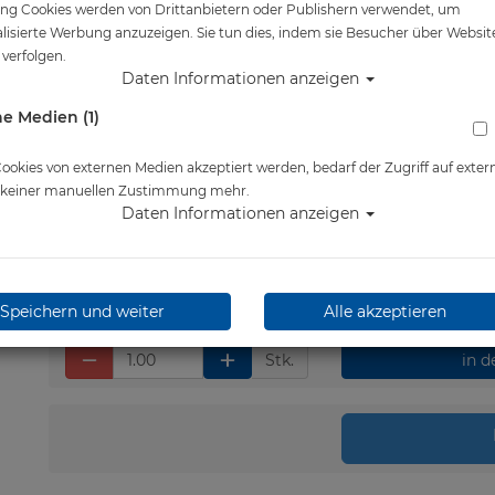
ng Cookies werden von Drittanbietern oder Publishern verwendet, um
Artikelnr.: pol-19120
lisierte Werbung anzuzeigen. Sie tun dies, indem sie Besucher über Websit
verfolgen.
Daten Informationen anzeigen
e Medien (1)
Herstellerpreis: 289,00 €
269,00 €
*
okies von externen Medien akzeptiert werden, bedarf der Zugriff auf exter
e keiner manuellen Zustimmung mehr.
Daten Informationen anzeigen
Lieferbar in 4-5 Werktage
Speichern und weiter
Alle akzeptieren
Stk.
in 