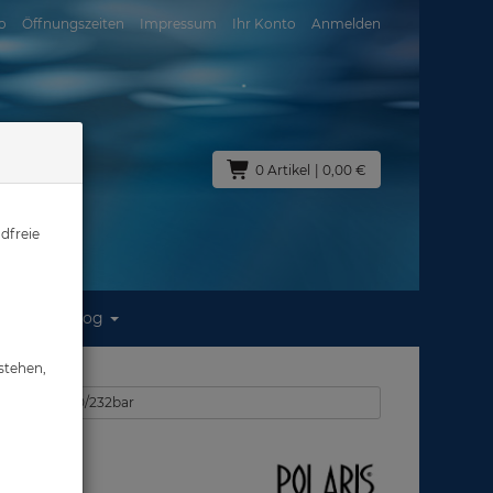
o
Öffnungszeiten
Impressum
Ihr Konto
Anmelden
0 Artikel
| 0,00 €
dfreie
Blog
L lang
stehen,
chenkörber 200/232bar
2 L lang