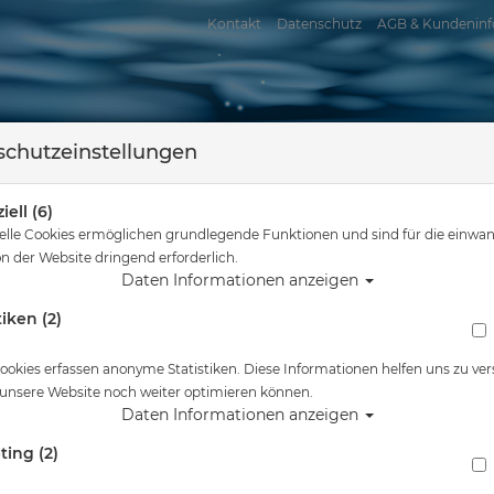
Kontakt
Datenschutz
AGB & Kundeninf
chutzeinstellungen
iell (6)
elle Cookies ermöglichen grundlegende Funktionen und sind für die einwan
n der Website dringend erforderlich.
Daten Informationen anzeigen
tiken (2)
assersport
Tauchkurse
Service
Reisen
nd hier
Tauchausrüstung
DBG - Flaschenkörper 230 bar M25x2EN144 12 
ookies erfassen anonyme Statistiken. Diese Informationen helfen uns zu ver
 unsere Website noch weiter optimieren können.
Alle Artikel zeigen aus: Flas
Daten Informationen anzeigen
ting (2)
DBG - Flaschenkörper 230 bar M25x2EN144 1