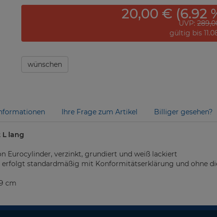
20,00 € (6.92 
UVP:
289,0
gültig bis 11.
wünschen
nformationen
Ihre Frage zum Artikel
Billiger gesehen?
 L lang
 Eurocylinder, verzinkt, grundiert und weiß lackiert
) erfolgt standardmäßig mit Konformitätserklärung und ohne d
69 cm