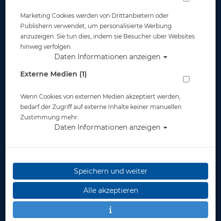
Marketing Cookies werden von Drittanbietern oder
Publishern verwendet, um personalisierte Werbung
anzuzeigen. Sie tun dies, indem sie Besucher über Websites
hinweg verfolgen.
Daten Informationen anzeigen
# EAR PLUG SILICONE - Abverkauf
Externe Medien (1)
Artikelnr.: head-455013
Wenn Cookies von externen Medien akzeptiert werden,
bedarf der Zugriff auf externe Inhalte keiner manuellen
Zustimmung mehr.
Daten Informationen anzeigen
Herstellerpreis: 4,70 €
Speichern und weiter
3,95 €
*
Alle akzeptieren
Lieferbar
in 1-3