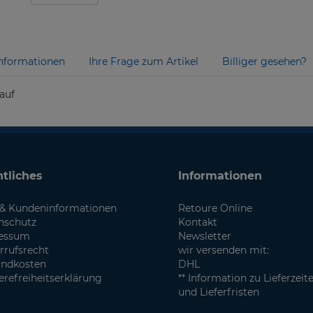
nformationen
Ihre Frage zum Artikel
Billiger gesehen?
auf
tliches
Informationen
& Kundeninformationen
Retoure Online
nschutz
Kontakt
essum
Newsletter
rrufsrecht
wir versenden mit:
andkosten
DHL
erefreiheitserklärung
** Information zu Lieferzeit
und Lieferfristen