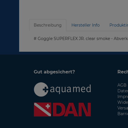
Beschreibung
Hersteller Info
Produkti
# Goggle SUPERFLEX JR. clear smoke - Abverk
Gut abgesichert?
Rech
AGB 
Date
Impr
Wide
Vers
Barri