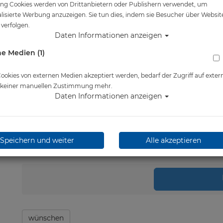
ng Cookies werden von Drittanbietern oder Publishern verwendet, um
Artikelnr.: head-451017clsmk
lisierte Werbung anzuzeigen. Sie tun dies, indem sie Besucher über Websit
verfolgen.
Daten Informationen anzeigen
Herstellerpreis: 17,79 €
e Medien (1)
13,23 €
*
okies von externen Medien akzeptiert werden, bedarf der Zugriff auf exter
Lieferbar in 1-3 Werktage
e keiner manuellen Zustimmung mehr.
Daten Informationen anzeigen
Speichern und weiter
Alle akzeptieren
Stk.
in 
wünschen