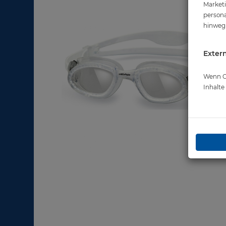
Marketi
persona
hinweg 
Extern
Wenn Co
Inhalt