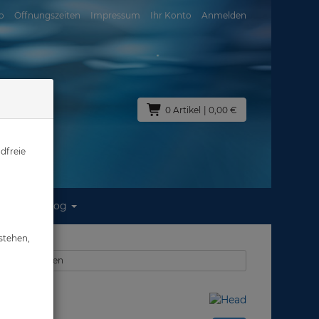
o
Öffnungszeiten
Impressum
Ihr Konto
Anmelden
0 Artikel
| 0,00 €
dfreie
Blog
auf
stehen,
 Schwimmbrillen
rkauf