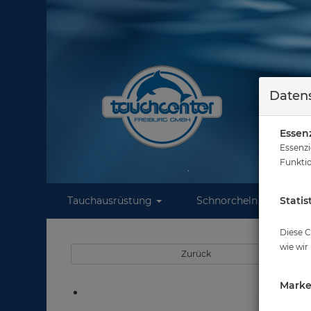
Datens
Essenz
Essenzi
Funktio
Tauchausrüstung
Schnorcheln
Statis
W
Sie
Diese C
wie wir
Zurück
Marke