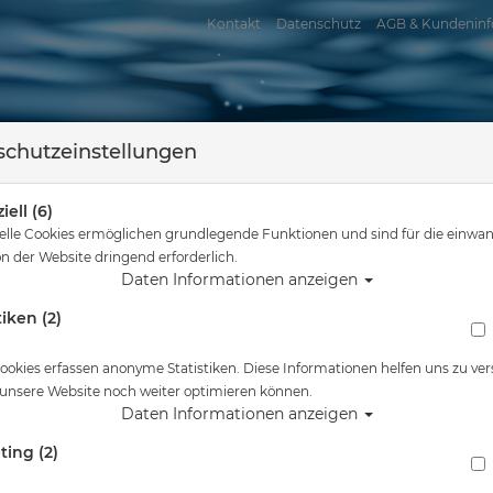
Kontakt
Datenschutz
AGB & Kundeninf
chutzeinstellungen
iell (6)
elle Cookies ermöglichen grundlegende Funktionen und sind für die einwan
n der Website dringend erforderlich.
Daten Informationen anzeigen
tiken (2)
assersport
Tauchkurse
Service
Reisen
 sind hier
Wassersport
# Goggle SUPERFLEX JR. clear smoke - Abverk
ookies erfassen anonyme Statistiken. Diese Informationen helfen uns zu ver
 unsere Website noch weiter optimieren können.
Alle Artikel zeigen aus:
Daten Informationen anzeigen
ting (2)
# Goggle SUPERFLEX JR. clear smoke - Abve