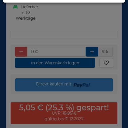
Lieferbar
in 1-3
Werktage
Stk.
in den Warenkorb legen
Direkt kaufen mit
5,05 € (25.3 %) gespart!
UVP:
19,95 €
gültig bis 31.12.2027