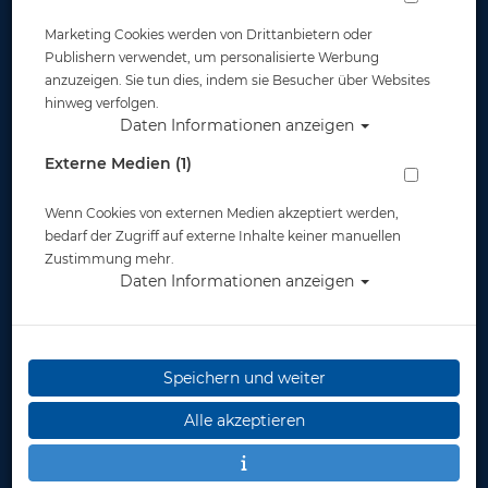
Marketing Cookies werden von Drittanbietern oder
Publishern verwendet, um personalisierte Werbung
anzuzeigen. Sie tun dies, indem sie Besucher über Websites
hinweg verfolgen.
Daten Informationen anzeigen
High Tide Socks Grip - Gr: XS - Abverkauf
Externe Medien (1)
- #
Wenn Cookies von externen Medien akzeptiert werden,
Artikelnr.: lung-54350
bedarf der Zugriff auf externe Inhalte keiner manuellen
Zustimmung mehr.
Daten Informationen anzeigen
Speichern und weiter
Herstellerpreis: 19,95 €
Alle akzeptieren
14,90 €
*