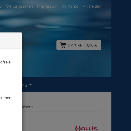
o
Öffnungszeiten
Impressum
Ihr Konto
Anmelden
0 Artikel
| 0,00 €
dfreie
Blog
ts #
stehen,
ken mit opt. Gläsern
 #