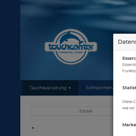
Datens
Essenz
Essenzi
Funktio
Tauchausrüstung
Schnorcheln
Statis
W
Sie
Diese C
wie wir
Zurück
Marke