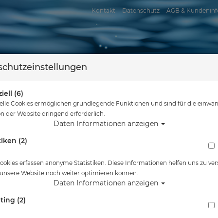
Kontakt
Datenschutz
AGB & Kundeninf
chutzeinstellungen
iell (6)
elle Cookies ermöglichen grundlegende Funktionen und sind für die einwan
n der Website dringend erforderlich.
Daten Informationen anzeigen
tiken (2)
assersport
Tauchkurse
Service
Reisen
 sind hier
Tauchausrüstung
Hollis Maske M3 - optische Gläser -5,0 rech
ookies erfassen anonyme Statistiken. Diese Informationen helfen uns zu ver
 unsere Website noch weiter optimieren können.
Alle Artikel zeigen aus: Mas
Daten Informationen anzeigen
ting (2)
Hollis Maske M3 - optische Gläser -5,0 rechts