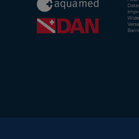
Date
Impr
Wide
Vers
Barri