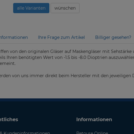
alle Varianten
wünschen
nformationen
Ihre Frage zum Artikel
Billiger gesehen?
ffen von den originalen Gläser auf Maskengläser mit Sehstärke
ils Ihren benötigten Wert von -1.5 bis -8.0 Dioptrien auszuwählen
gemeint.
erden von uns immer direkt beim Hersteller mit den jeweiligen D
tliches
Informationen
& Kundeninformationen
Retoure Online