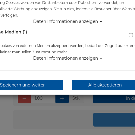
ng Cookies werden von Drittanbietern oder Publishern verwendet, um
Artikelnr.: hol-2055050RT
lisierte Werbung anzuzeigen. Sie tun dies, indem sie Besucher über Websit
verfolgen.
Daten Informationen anzeigen
e Medien (1)
Herstellerpreis: 41,95 €
41,95 €
*
okies von externen Medien akzeptiert werden, bedarf der Zugriff auf exter
e keiner manuellen Zustimmung mehr.
Daten Informationen anzeigen
Lieferbar in 1-3 Werktage
Speichern und weiter
Alle akzeptieren
Stk.
in 