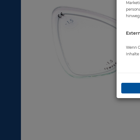
Marketi
persona
hinweg 
Extern
Wenn Co
Inhalt