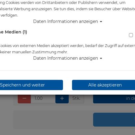
ng Cookies werden von Drittanbietern oder Publishern verwendet, um
Artikelnr.: mar-411042BBKBK
lisierte Werbung anzuzeigen. Sie tun dies, indem sie Besucher über Websit
verfolgen.
Daten Informationen anzeigen
e Medien (1)
Herstellerpreis: 74,95 €
54,90 €
*
okies von externen Medien akzeptiert werden, bedarf der Zugriff auf exter
e keiner manuellen Zustimmung mehr.
Daten Informationen anzeigen
Lieferbar in 1-2 Wochen
Speichern und weiter
Alle akzeptieren
Stk.
in 