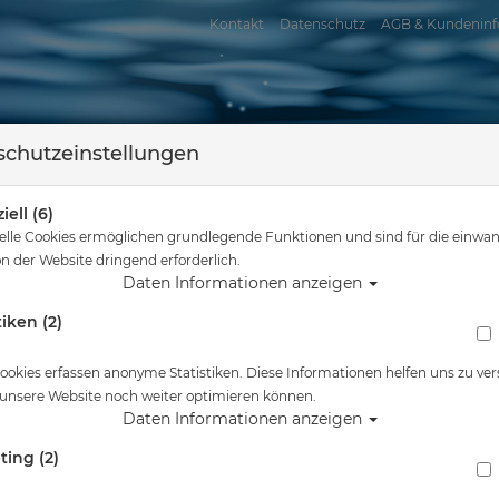
Kontakt
Datenschutz
AGB & Kundeninf
chutzeinstellungen
iell (6)
elle Cookies ermöglichen grundlegende Funktionen und sind für die einwan
n der Website dringend erforderlich.
Daten Informationen anzeigen
tiken (2)
assersport
Tauchkurse
Service
Reisen
hier
Tauchausrüstung
Mares Tauchmaske i3 Sunrise - Farbe: Schwarz 
ookies erfassen anonyme Statistiken. Diese Informationen helfen uns zu ver
 unsere Website noch weiter optimieren können.
Alle Artikel zeigen 
Daten Informationen anzeigen
ting (2)
Mares Tauchmaske i3 Sunrise - Farbe: Schwa