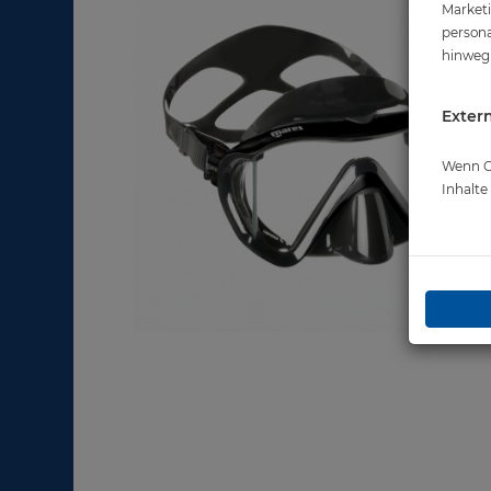
Marketi
persona
hinweg 
Extern
Wenn Co
Inhalt