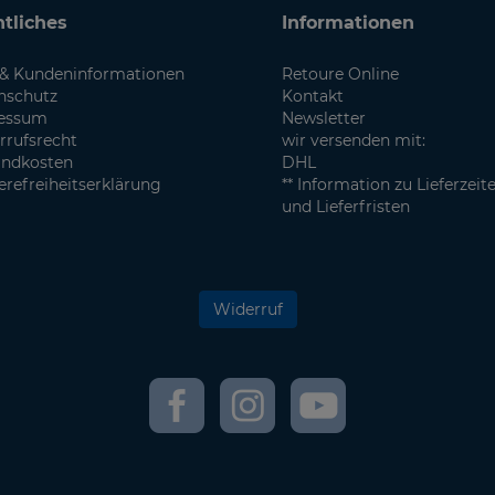
tliches
Informationen
& Kundeninformationen
Retoure Online
nschutz
Kontakt
essum
Newsletter
rrufsrecht
wir versenden mit:
andkosten
DHL
erefreiheitserklärung
** Information zu Lieferzeit
und Lieferfristen
Widerruf