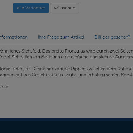
alle Varianten
wünschen
nformationen
Ihre Frage zum Artikel
Billiger gesehen?
hnliches Sichtfeld. Das breite Frontglas wird durch zwei Seiten
Knopf-Schnallen ermöglichen eine einfache und sichere Gurtver
nologie gefertigt. Kleine horizontale Rippen zwischen dem Rah
ahmen auf das Gesichtsstück ausübt, und erhöhen so den Komfort
ind: