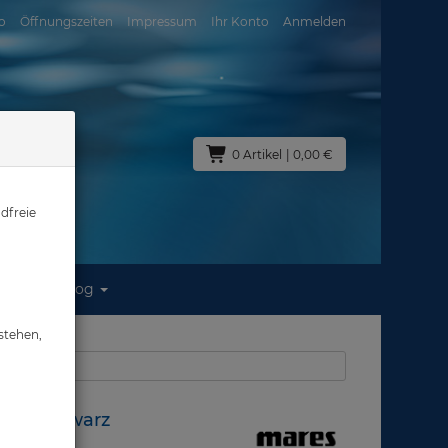
o
Öffnungszeiten
Impressum
Ihr Konto
Anmelden
0 Artikel
| 0,00 €
dfreie
Blog
/ Schwarz
stehen,
aus: Masken
rz / Schwarz