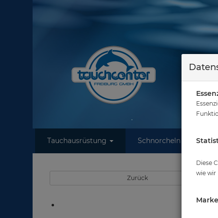
Datens
Essenz
Essenzi
Funktio
Tauchausrüstung
Schnorcheln
Statis
W
Diese C
wie wir
Zurück
Marke