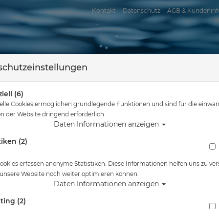
Kontakt
Datenschutz
AGB & Kundeninf
chutzeinstellungen
iell (6)
elle Cookies ermöglichen grundlegende Funktionen und sind für die einwan
n der Website dringend erforderlich.
Daten Informationen anzeigen
tiken (2)
assersport
Tauchkurse
Service
Reisen
Sie sind hier
Tauchausrüstung
Mares Tauchmaske X-Vision
ookies erfassen anonyme Statistiken. Diese Informationen helfen uns zu ver
 unsere Website noch weiter optimieren können.
Alle Artikel zeigen 
Daten Informationen anzeigen
ting (2)
Mares Tauchmaske X-Vision