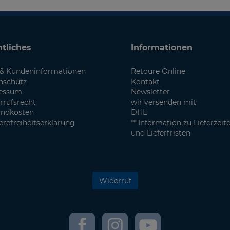
tliches
Informationen
& Kundeninformationen
Retoure Online
nschutz
Kontakt
essum
Newsletter
rrufsrecht
wir versenden mit:
andkosten
DHL
erefreiheitserklärung
** Information zu Lieferzeit
und Lieferfristen
Widerruf