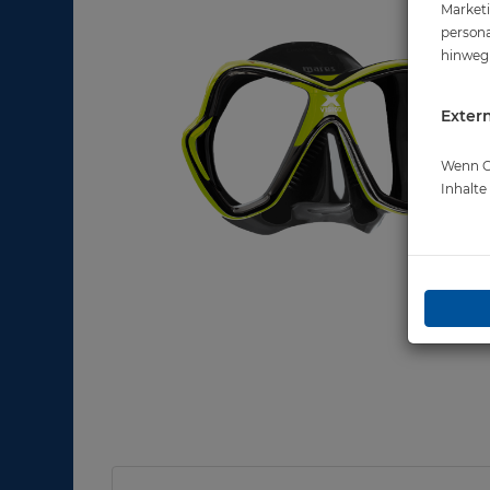
Marketi
persona
hinweg 
Extern
Wenn Co
Inhalt