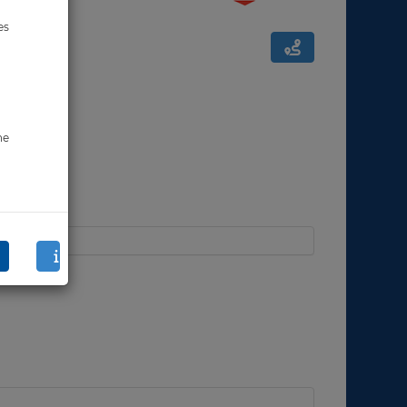
es
ne