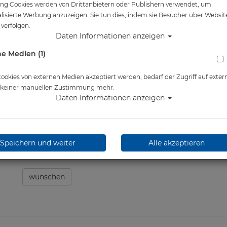
ng Cookies werden von Drittanbietern oder Publishern verwendet, um
Artikelnr.: mar-411053master
lisierte Werbung anzuzeigen. Sie tun dies, indem sie Besucher über Websit
verfolgen.
Daten Informationen anzeigen
e Medien (1)
Herstellerpreis: 69,95 €
ab
69,95 €
*
okies von externen Medien akzeptiert werden, bedarf der Zugriff auf exter
e keiner manuellen Zustimmung mehr.
Daten Informationen anzeigen
Lieferbar in
Speichern und weiter
Alle akzeptieren
wünschen