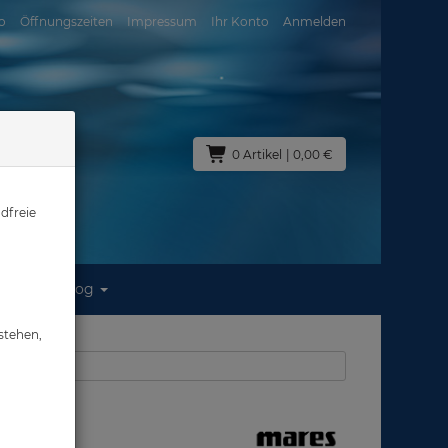
o
Öffnungszeiten
Impressum
Ihr Konto
Anmelden
0 Artikel
| 0,00 €
dfreie
Blog
stehen,
aus: Masken