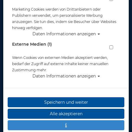
Marketing Cookies werden von Drittanbietern oder
Publishern verwendet, um personalisierte Werbung
anzuzeigen. Sie tun dies, indem sie Besucher über Websites
hinweg verfolgen.
Daten Informationen anzeigen
Mares Thermo Guard - Kurzarm - Herren
Externe Medien (1)
Artikelnr.: mar-412549master
Wenn Cookies von externen Medien akzeptiert werden,
bedarf der Zugriff auf externe Inhalte keiner manuellen
Zustimmung mehr.
Daten Informationen anzeigen
Speichern und weiter
Herstellerpreis: 129,00 €
Alle akzeptieren
ab
99,00 €
*