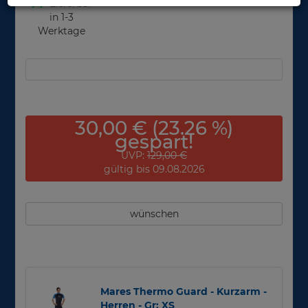
Lieferbar
in 1-3
Werktage
30,00 € (23.26 %)
gespart!
UVP:
129,00 €
gültig bis 09.08.2026
wünschen
Mares Thermo Guard - Kurzarm -
Herren - Gr: XS