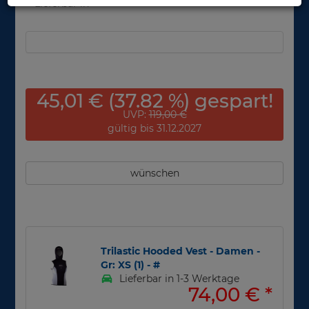
Lieferbar in
45,01 € (37.82 %) gespart!
UVP:
119,00 €
gültig bis 31.12.2027
wünschen
Trilastic Hooded Vest - Damen -
Gr: XS (1) - #
Lieferbar in 1-3 Werktage
74,00 €
*