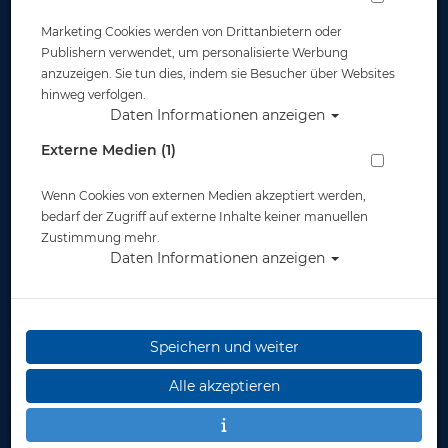
Marketing Cookies werden von Drittanbietern oder
Publishern verwendet, um personalisierte Werbung
anzuzeigen. Sie tun dies, indem sie Besucher über Websites
hinweg verfolgen.
Daten Informationen anzeigen
Mares Trilastic Hooded Vest - Damen - #
Externe Medien (1)
Artikelnr.: mar-412808Lmaster
Wenn Cookies von externen Medien akzeptiert werden,
bedarf der Zugriff auf externe Inhalte keiner manuellen
Zustimmung mehr.
Daten Informationen anzeigen
Speichern und weiter
Herstellerpreis: 119,00 €
Alle akzeptieren
ab
74,00 €
*