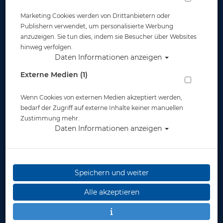
Marketing Cookies werden von Drittanbietern oder
Publishern verwendet, um personalisierte Werbung
anzuzeigen. Sie tun dies, indem sie Besucher über Websites
hinweg verfolgen.
Daten Informationen anzeigen
Mares XR - Extreme Unterzieher - Gr: S #
Externe Medien (1)
Artikelnr.: mar-412147S
Wenn Cookies von externen Medien akzeptiert werden,
bedarf der Zugriff auf externe Inhalte keiner manuellen
Zustimmung mehr.
Daten Informationen anzeigen
Speichern und weiter
Herstellerpreis: 449,00 €
Alle akzeptieren
299,00 €
*