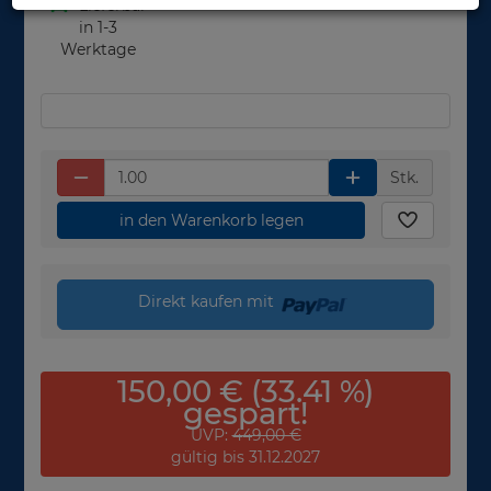
Lieferbar
in 1-3
Werktage
Stk.
in den Warenkorb legen
Direkt kaufen mit
150,00 € (33.41 %)
gespart!
UVP:
449,00 €
gültig bis 31.12.2027