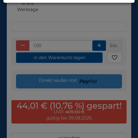
in 4-5
Werktage
Stk.
in den Warenkorb legen
Direkt kaufen mit
44,01 € (10.76 %) gespart!
UVP:
409,00 €
gültig bis 09.08.2026
wünschen