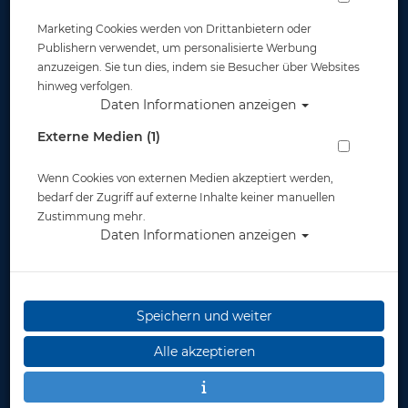
Marketing Cookies werden von Drittanbietern oder
Publishern verwendet, um personalisierte Werbung
anzuzeigen. Sie tun dies, indem sie Besucher über Websites
hinweg verfolgen.
MES 11,1 L Aluflasche weiß 207 bar mit
Daten Informationen anzeigen
Ventil 12144RE
Externe Medien (1)
Artikelnr.: pol-11013
Wenn Cookies von externen Medien akzeptiert werden,
bedarf der Zugriff auf externe Inhalte keiner manuellen
Zustimmung mehr.
Daten Informationen anzeigen
Herstellerpreis: 409,00 €
Speichern und weiter
365,00 €
*
Alle akzeptieren
Lieferbar