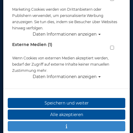
Marketing Cookies werden von Drittanbietern oder
Publishern verwendet, um personalisierte Werbung
anzuzeigen. Sie tun dies, indem sie Besucher über Websites
hinweg verfolgen.
Daten Informationen anzeigen
Miflex Extreme Inflator Schlauch - 75 cm
Externe Medien (1)
- Grün
Wenn Cookies von externen Medien akzeptiert werden,
Artikelnr.: pol-33303gr
bedarf der Zugriff auf externe Inhalte keiner manuellen
Zustimmung mehr.
Daten Informationen anzeigen
Speichern und weiter
Herstellerpreis: 47,00 €
Alle akzeptieren
47,00 €
*