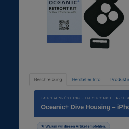
Beschreibung
Hersteller Info
Produkti
TAUCHAUSRÜSTUNG › TAUCHCOMPUTER-ZUB
Oceanic+ Dive Housing – iPhon
Warum wir diesen Artikel empfehlen.