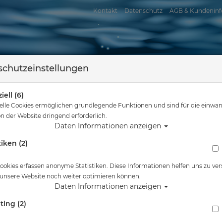
Kontakt
Datenschutz
AGB & Kundeninf
chutzeinstellungen
iell (6)
elle Cookies ermöglichen grundlegende Funktionen und sind für die einwan
n der Website dringend erforderlich.
Daten Informationen anzeigen
tiken (2)
assersport
Tauchkurse
Service
Reisen
 hier
Tauchausrüstung
Oceanic+ iPhone 17 Retrofit Kit – Dive Housing
ookies erfassen anonyme Statistiken. Diese Informationen helfen uns zu ver
 unsere Website noch weiter optimieren können.
Alle Artikel zeigen aus: Ge
Daten Informationen anzeigen
ting (2)
Oceanic+ iPhone 17 Retrofit Kit – Dive Hous