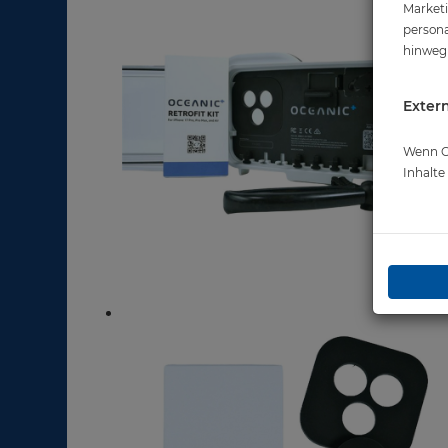
Marketi
persona
hinweg 
Extern
Wenn Co
Inhalt