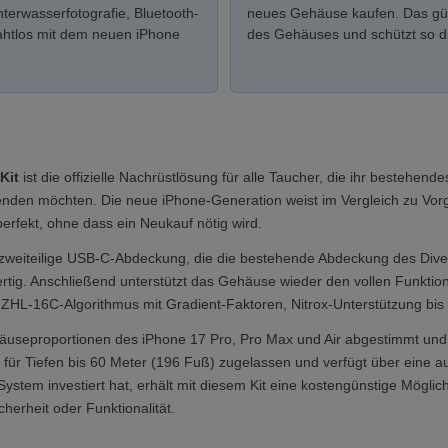
terwasserfotografie, Bluetooth-
neues Gehäuse kaufen. Das güns
ahtlos mit dem neuen iPhone
des Gehäuses und schützt so die
Kit
ist die offizielle Nachrüstlösung für alle Taucher, die ihr bestehe
enden möchten. Die neue iPhone-Generation weist im Vergleich zu Vo
erfekt, ohne dass ein Neukauf nötig wird.
, zweiteilige USB-C-Abdeckung, die die bestehende Abdeckung des Dive 
fertig. Anschließend unterstützt das Gehäuse wieder den vollen Funkt
HL-16C-Algorithmus mit Gradient-Faktoren, Nitrox-Unterstützung bis
Gehäuseproportionen des iPhone 17 Pro, Pro Max und Air abgestimmt und 
st für Tiefen bis 60 Meter (196 Fuß) zugelassen und verfügt über ein
tem investiert hat, erhält mit diesem Kit eine kostengünstige Möglichk
herheit oder Funktionalität.