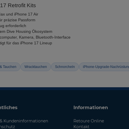
7 Retrofit Kits
ax und iPhone 17 Air
ür präzise Passform
ug erforderlich
d dem Dive Housing Ökosystem
hcomputer, Kamera, Bluetooth-Interface
igt für das iPhone 17 Lineup
 & Tauchen
Wracktauchen
Schnorcheln
iPhone-Upgrade-Nachrüstun
tliches
Informationen
& Kundeninformationen
Retoure Online
nschutz
Kontakt