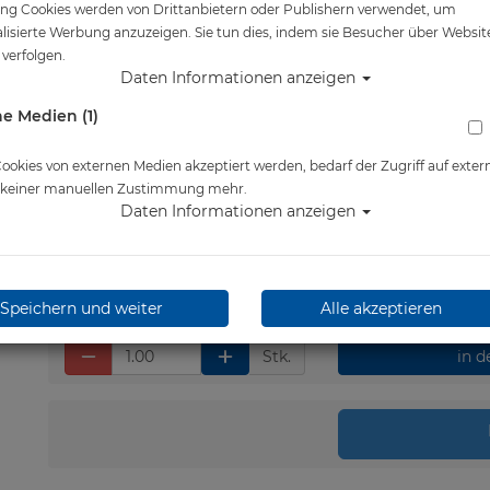
ng Cookies werden von Drittanbietern oder Publishern verwendet, um
Artikelnr.: oce-CD04190006
lisierte Werbung anzuzeigen. Sie tun dies, indem sie Besucher über Websit
verfolgen.
Daten Informationen anzeigen
e Medien (1)
Herstellerpreis: 9,90 €
9,90 €
*
okies von externen Medien akzeptiert werden, bedarf der Zugriff auf exter
e keiner manuellen Zustimmung mehr.
Daten Informationen anzeigen
Lieferbar in 1-3 Werktage
Speichern und weiter
Alle akzeptieren
Stk.
in 