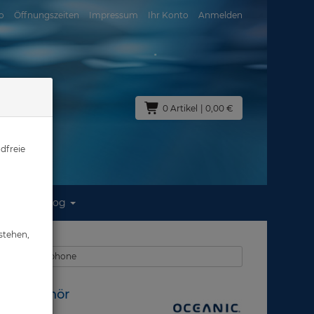
o
Öffnungszeiten
Impressum
Ihr Konto
Anmelden
0 Artikel
| 0,00 €
dfreie
Blog
 Zubehör
stehen,
häuse - Smartphone
ing Zubehör