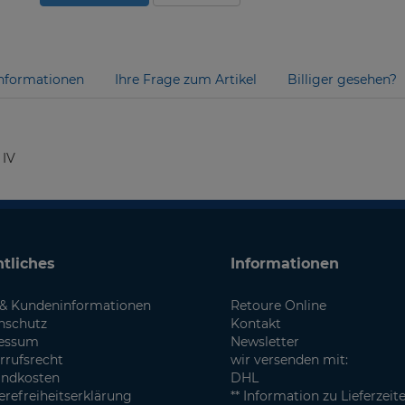
nformationen
Ihre Frage zum Artikel
Billiger gesehen?
 IV
tliches
Informationen
& Kundeninformationen
Retoure Online
nschutz
Kontakt
essum
Newsletter
rrufsrecht
wir versenden mit:
andkosten
DHL
erefreiheitserklärung
** Information zu Lieferzeit