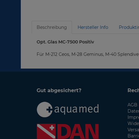
Beschreibung
Hersteller Info
Produkti
Opt. Glas MC-7500 Positiv
Für M-212 Ceos, M-28 Geminus, M-40 Splendive
Gut abgesichert?
Rech
AGB 
Date
Impr
Wide
Vers
Barri