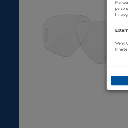
Marketi
persona
hinweg 
Extern
Wenn Co
Inhalt