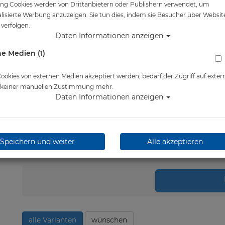
ng Cookies werden von Drittanbietern oder Publishern verwendet, um
Artikelnr.: tus-MC7500PO10
lisierte Werbung anzuzeigen. Sie tun dies, indem sie Besucher über Websit
verfolgen.
Daten Informationen anzeigen
Herstellerpreis: 51,00 €
e Medien (1)
51,00 €
*
okies von externen Medien akzeptiert werden, bedarf der Zugriff auf exter
Lieferbar in 1-3 Werktage
e keiner manuellen Zustimmung mehr.
Daten Informationen anzeigen
Speichern und weiter
Alle akzeptieren
Stk.
in 
alle Varianten
wünschen