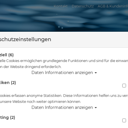
Kontakt
Datenschutz
AGB & Kundeninf
chutzeinstellungen
iell (6)
elle Cookies ermöglichen grundlegende Funktionen und sind für die einwan
n der Website dringend erforderlich.
Daten Informationen anzeigen
tiken (2)
assersport
Tauchkurse
Service
Reisen
Sie sind hier
Tauchausrüstung
Opt. Glas MC-7500 Positiv 1.0
ookies erfassen anonyme Statistiken. Diese Informationen helfen uns zu ver
 unsere Website noch weiter optimieren können.
Alle Artikel zeigen aus: Mas
Daten Informationen anzeigen
ting (2)
Opt. Glas MC-7500 Positiv 1.0