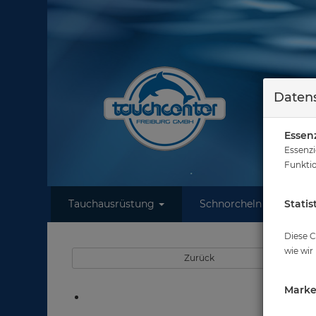
Datens
Essenz
Essenzi
Funktio
Tauchausrüstung
Schnorcheln
Statis
W
Diese C
wie wir
Zurück
Marke