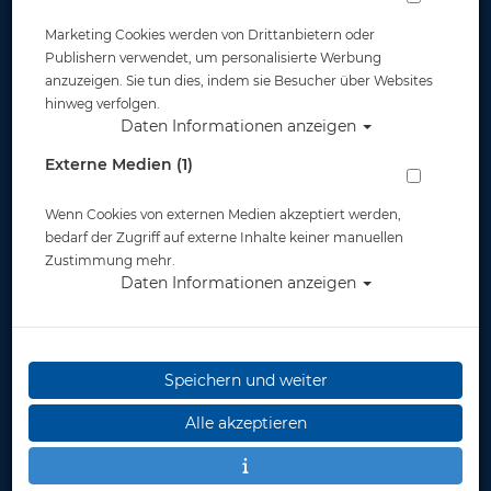
optische Gläser Spectra Maske - Links
Marketing Cookies werden von Drittanbietern oder
-4.5 - #
Publishern verwendet, um personalisierte Werbung
anzuzeigen. Sie tun dies, indem sie Besucher über Websites
Artikelnr.: scu-24120506
hinweg verfolgen.
Daten Informationen anzeigen
Externe Medien (1)
Wenn Cookies von externen Medien akzeptiert werden,
bedarf der Zugriff auf externe Inhalte keiner manuellen
Zustimmung mehr.
Daten Informationen anzeigen
Speichern und weiter
Alle akzeptieren
Herstellerpreis: 59,00 €
59,00 €
*