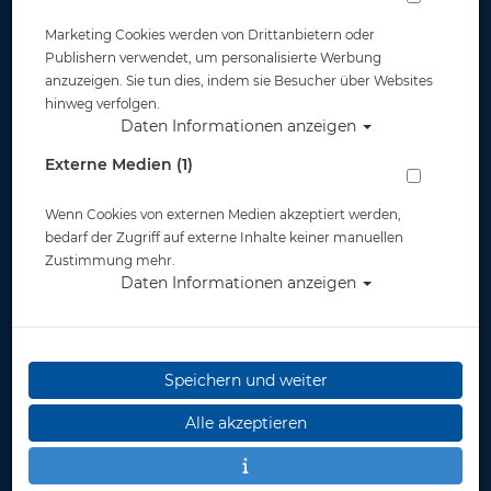
Marketing Cookies werden von Drittanbietern oder
Publishern verwendet, um personalisierte Werbung
anzuzeigen. Sie tun dies, indem sie Besucher über Websites
hinweg verfolgen.
Daten Informationen anzeigen
Polaris Black Boot Pro - Gr: 36
Externe Medien (1)
Artikelnr.: pol-7770036
Wenn Cookies von externen Medien akzeptiert werden,
bedarf der Zugriff auf externe Inhalte keiner manuellen
Zustimmung mehr.
Daten Informationen anzeigen
Speichern und weiter
Herstellerpreis: 104,00 €
Alle akzeptieren
69,95 €
*