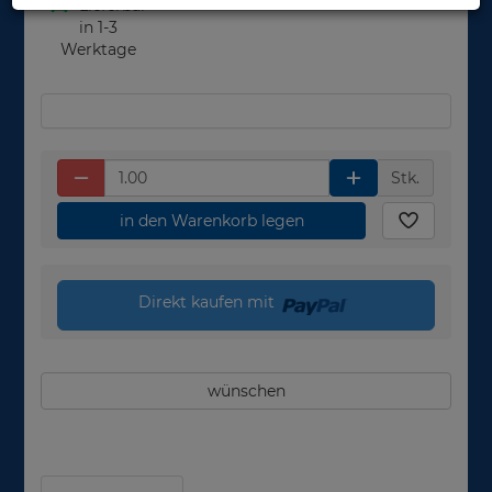
Lieferbar
in 1-3
Werktage
Stk.
in den Warenkorb legen
Direkt kaufen mit
wünschen