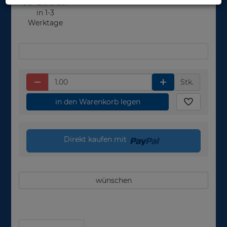
Lieferbar
in 1-3
Werktage
Stk.
in den Warenkorb legen
Direkt kaufen mit
wünschen