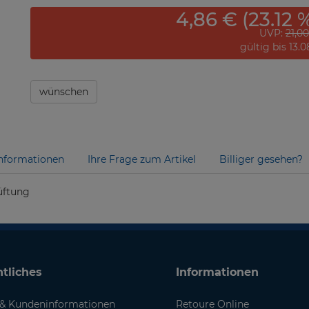
4,86 € (23.12 
UVP:
21,0
gültig bis 13.
wünschen
nformationen
Ihre Frage zum Artikel
Billiger gesehen?
lüftung
tliches
Informationen
& Kundeninformationen
Retoure Online