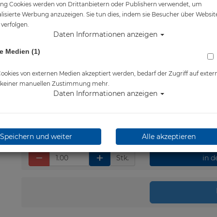
ng Cookies werden von Drittanbietern oder Publishern verwendet, um
Artikelnr.: pol-15158
lisierte Werbung anzuzeigen. Sie tun dies, indem sie Besucher über Websit
verfolgen.
Daten Informationen anzeigen
e Medien (1)
Herstellerpreis: 21,00 €
16,15 €
*
okies von externen Medien akzeptiert werden, bedarf der Zugriff auf exter
e keiner manuellen Zustimmung mehr.
Daten Informationen anzeigen
Lieferbar in 1-3 Werktage
Speichern und weiter
Alle akzeptieren
Stk.
in 