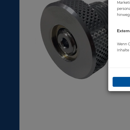
Marketi
persona
hinweg 
Extern
Wenn Co
Inhalt