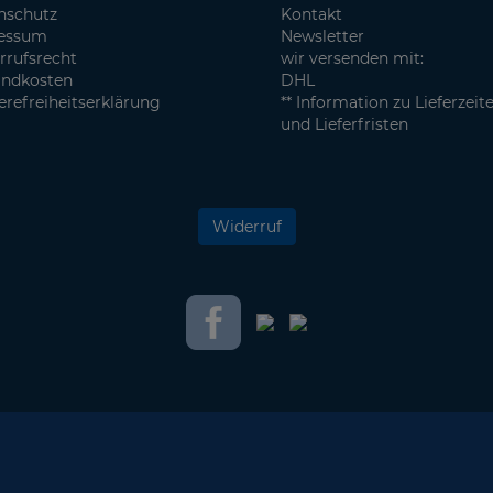
nschutz
Kontakt
essum
Newsletter
rrufsrecht
wir versenden mit:
andkosten
DHL
erefreiheitserklärung
** Information zu Lieferzeit
und Lieferfristen
Widerruf