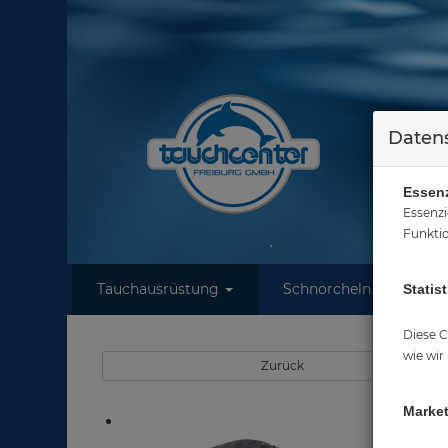
Datens
Essenz
Essenzi
Funktio
Tauchausrüstung
Schnorcheln
W
Statist
Sie
Diese C
wie wir
Zurück
Market