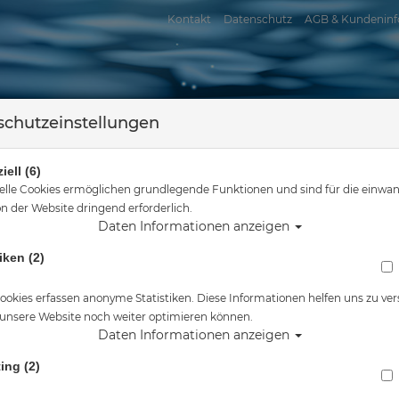
Kontakt
Datenschutz
AGB & Kundeninf
chutzeinstellungen
iell (6)
elle Cookies ermöglichen grundlegende Funktionen und sind für die einwan
n der Website dringend erforderlich.
Daten Informationen anzeigen
assersport
Tauchkurse
Service
Reisen
iken (2)
 sind hier
Tauchausrüstung
Polaris Stopfen Air bis 232 bar mit Entlüft
ookies erfassen anonyme Statistiken. Diese Informationen helfen uns zu ver
 unsere Website noch weiter optimieren können.
Alle Artikel zeigen aus: Brücke
Daten Informationen anzeigen
ing (2)
Polaris Stopfen Air bis 232 bar mit Entlüftun