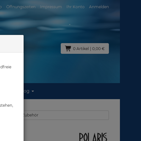
o
Öffnungszeiten
Impressum
Ihr Konto
Anmelden
0 Artikel
| 0,00 €
dfreie
Blog
ung
stehen,
n - Ventile - Zubehör
g