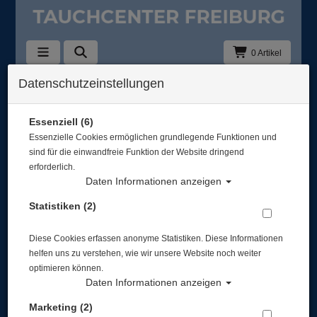
0 Artikel
Datenschutzeinstellungen
Regler Zubehör
In dieser Ansicht sind keine Produkte verfügbar
Essenziell (6)
Essenzielle Cookies ermöglichen grundlegende Funktionen und
Gut abgesichert?
sind für die einwandfreie Funktion der Website dringend
erforderlich.
Daten Informationen anzeigen
Rechtliches
Statistiken (2)
Diese Cookies erfassen anonyme Statistiken. Diese Informationen
Informationen
helfen uns zu verstehen, wie wir unsere Website noch weiter
optimieren können.
Daten Informationen anzeigen
Zahlungsmöglichkeiten
Marketing (2)