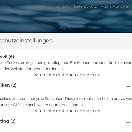
Kontakt
Datenschutz
AGB & Kundeninf
chutzeinstellungen
iell (6)
elle Cookies ermöglichen grundlegende Funktionen und sind für die einwan
n der Website dringend erforderlich.
Daten Informationen anzeigen
tiken (2)
assersport
Tauchkurse
Service
Reisen
Sie sind hier
Tauchausrüstung
Scubapro Adapter Kupplung Air2
ookies erfassen anonyme Statistiken. Diese Informationen helfen uns zu ver
 unsere Website noch weiter optimieren können.
Alle Artikel zeigen aus: At
Daten Informationen anzeigen
ting (2)
Scubapro Adapter Kupplung Air2