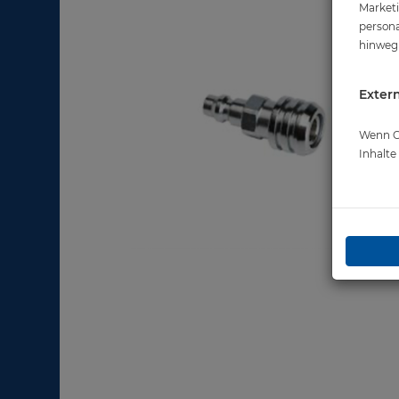
Marketi
persona
hinweg 
Extern
Wenn Co
Inhalt