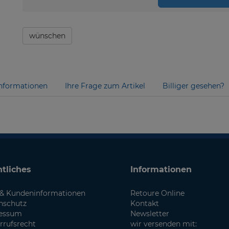
wünschen
nformationen
Ihre Frage zum Artikel
Billiger gesehen?
tliches
Informationen
& Kundeninformationen
Retoure Online
nschutz
Kontakt
essum
Newsletter
rrufsrecht
wir versenden mit: