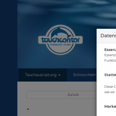
Datens
Essenz
Essenzi
Funktio
Tauchausrüstung
Schnorcheln
Statis
W
Diese C
wie wir
Zurück
Marke