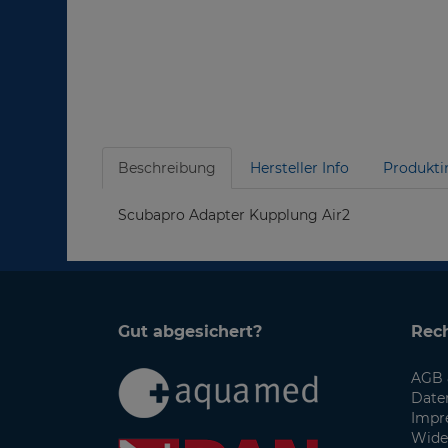
Beschreibung
Hersteller Info
Produkti
Scubapro Adapter Kupplung Air2
Gut abgesichert?
Rech
AGB 
Date
Impr
Wide