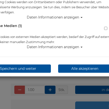
ng Cookies werden von Drittanbietern oder Publishern verwendet, um
Artikelnr.: scu-21080626
lisierte Werbung anzuzeigen. Sie tun dies, indem sie Besucher über Websit
verfolgen.
Daten Informationen anzeigen
e Medien (1)
Herstellerpreis: 51,00 €
okies von externen Medien akzeptiert werden, bedarf der Zugriff auf exter
e keiner manuellen Zustimmung mehr.
Daten Informationen anzeigen
48,50 €
*
Lieferbar in 1-3 Werktage
Speichern und weiter
Alle akzeptieren
Stk.
in 