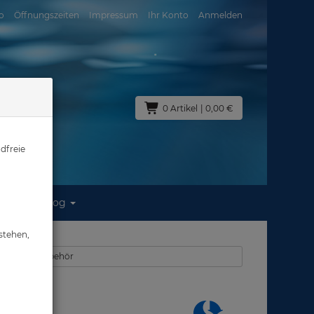
o
Öffnungszeiten
Impressum
Ihr Konto
Anmelden
0 Artikel
| 0,00 €
dfreie
Blog
stehen,
emregler - Zubehör