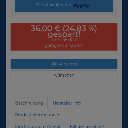
Direkt kaufen mit
36,00 € (24.83 %)
gespart!
UVP:
145,00 €
gültig bis 31.12.2027
alle Varianten
wünschen
Beschreibung
Hersteller Info
Produktinformationen
Ihre Frage zum Artikel
Billiger gesehen?