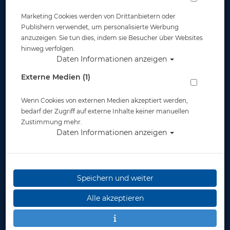
Marketing Cookies werden von Drittanbietern oder
Publishern verwendet, um personalisierte Werbung
anzuzeigen. Sie tun dies, indem sie Besucher über Websites
hinweg verfolgen.
Daten Informationen anzeigen
Scubapro Rash Guard UPF-50 - Damen -
Externe Medien (1)
Langarm - Caribbean - Gr. XL
Wenn Cookies von externen Medien akzeptiert werden,
Artikelnr.: scu-65535500
bedarf der Zugriff auf externe Inhalte keiner manuellen
Zustimmung mehr.
Daten Informationen anzeigen
Speichern und weiter
Alle akzeptieren