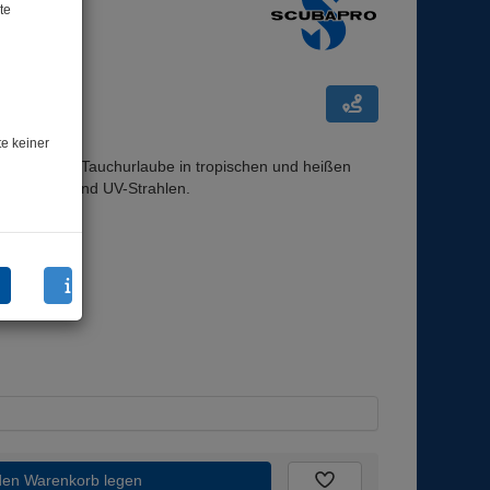
te
te keiner
nzung für Tauchurlaube in tropischen und heißen
esselungen und UV-Strahlen.
den Warenkorb legen