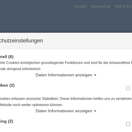
Kontakt
Datenschutz
AGB & Kun
chutzeinstellungen
iell (6)
elle Cookies ermöglichen grundlegende Funktionen und sind für die einwandfreie 
ite dringend erforderlich.
Daten Informationen anzeigen
iken (2)
ersport
Tauchkurse
Service
Reisen
er
Tauchausrüstung
Scubapro Rash Guard UPF-50 - Damen - Langarm - Caribb
okies erfassen anonyme Statistiken. Diese Informationen helfen uns zu verstehen,
Website noch weiter optimieren können.
Alle Artikel zeigen au
Daten Informationen anzeigen
ing (2)
Scubapro Rash Guard UPF-50 - Damen - Langarm -