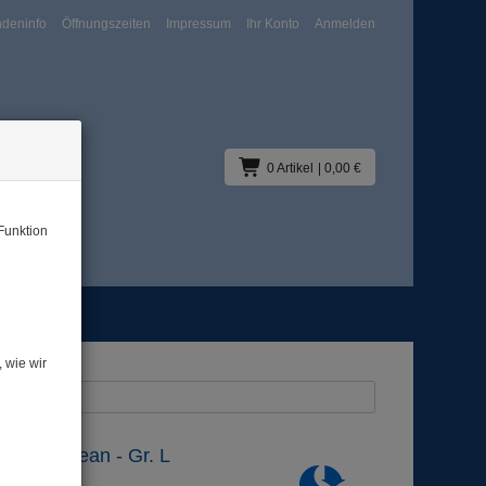
deninfo
Öffnungszeiten
Impressum
Ihr Konto
Anmelden
0 Artikel
| 0,00 €
Funktion
Blog
ean - Gr. L
 wie wir
s: UV-Schutz
 Caribbean - Gr. L