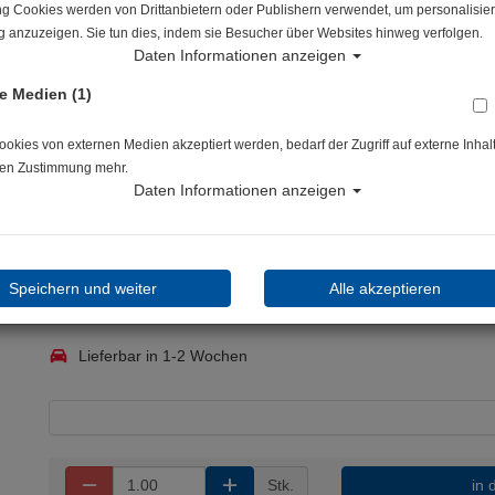
ng Cookies werden von Drittanbietern oder Publishern verwendet, um personalisier
Artikelnr.: scu-65535400
 anzuzeigen. Sie tun dies, indem sie Besucher über Websites hinweg verfolgen.
Daten Informationen anzeigen
e Medien (1)
kies von externen Medien akzeptiert werden, bedarf der Zugriff auf externe Inhal
Scubapro Rush Guards Damen Flamingo Langarm Perfekte Ergä
en Zustimmung mehr.
Regionen: Das Langarmshirt schützt dich zuverlässig vor Vern
Daten Informationen anzeigen
Herstellerpreis: 79,00 €
Speichern und weiter
Alle akzeptieren
75,10 €
*
Lieferbar in 1-2 Wochen
Stk.
in 