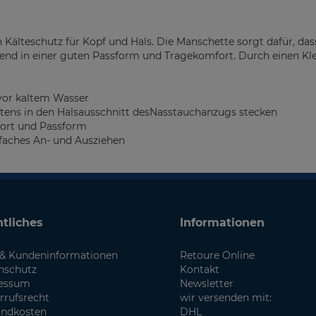
 Kälteschutz für Kopf und Hals. Die Manschette sorgt dafür, das
end in einer guten Passform und Tragekomfort. Durch einen Klet
vor kaltem Wasser
stens in den Halsausschnitt desNasstauchanzugs stecken
fort und Passform
nfaches An- und Ausziehen
tliches
Informationen
& Kundeninformationen
Retoure Online
nschutz
Kontakt
essum
Newsletter
rrufsrecht
wir versenden mit:
andkosten
DHL