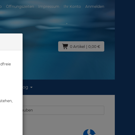
o
Öffnungszeiten
Impressum
Ihr Konto
Anmelden
0 Artikel
| 0,00 €
dfreie
Blog
stehen,
opren - Kopfhauben