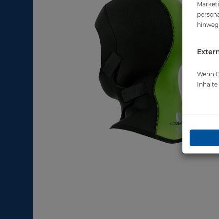
Marketi
persona
hinweg 
Extern
Wenn Co
Inhalt