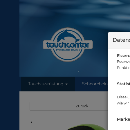
Datens
Essenz
Essenzi
Funktio
Tauchausrüstung
Schnorcheln
Statis
W
Diese C
wie wir
Zurück
Marke