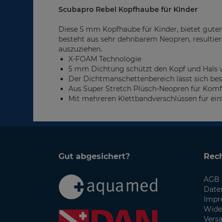
Scubapro Rebel Kopfhaube
für Kinder
Diese 5 mm Kopfhaube für Kinder, bietet guten
besteht aus sehr dehnbarem Neopren, resultier
auszuziehen.
X-FOAM Technologie
5 mm Dichtung schützt den Kopf und Hals 
Der Dichtmanschettenbereich lässt sich be
Aus Super Stretch Plüsch-Neopren für Kom
Mit mehreren Klettbandverschlüssen für ei
Gut abgesichert?
Rech
AGB 
Date
Impr
Wide
Vers