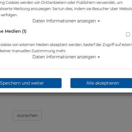
ng Cookies werden von Drittanbietern oder Publishern verwendet, um
Artikelnr.: scu-67110x00master
lisierte Werbung anzuzeigen. Sie tun dies, indem sie Besucher über Websit
verfolgen.
Daten Informationen anzeigen
e Medien (1)
Herstellerpreis: 49,00 €
okies von externen Medien akzeptiert werden, bedarf der Zugriff auf exter
e keiner manuellen Zustimmung mehr.
Daten Informationen anzeigen
ab
46,60 €
*
Lieferbar in
Speichern und weiter
Alle akzeptieren
wünschen