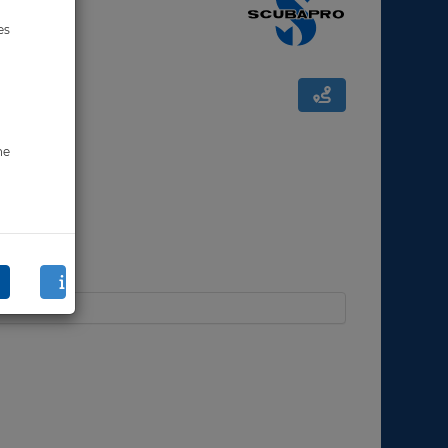
es
ne