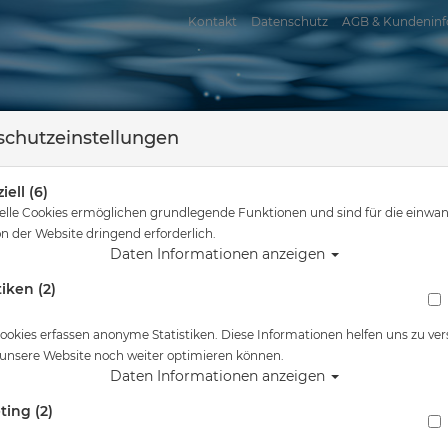
Kontakt
Datenschutz
AGB & Kundeninf
chutzeinstellungen
iell (6)
elle Cookies ermöglichen grundlegende Funktionen und sind für die einwan
n der Website dringend erforderlich.
Daten Informationen anzeigen
tiken (2)
assersport
Tauchkurse
Service
Reisen
Sie sind hier
Tauchausrüstung
Scubapro Rebel Kopfhaube für Kinder
ookies erfassen anonyme Statistiken. Diese Informationen helfen uns zu ver
 unsere Website noch weiter optimieren können.
Alle Artikel zeigen aus: Ne
Daten Informationen anzeigen
ting (2)
Scubapro Rebel Kopfhaube für Kinder