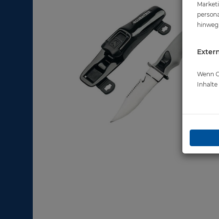
Marketi
persona
hinweg 
Extern
Wenn Co
Inhalt