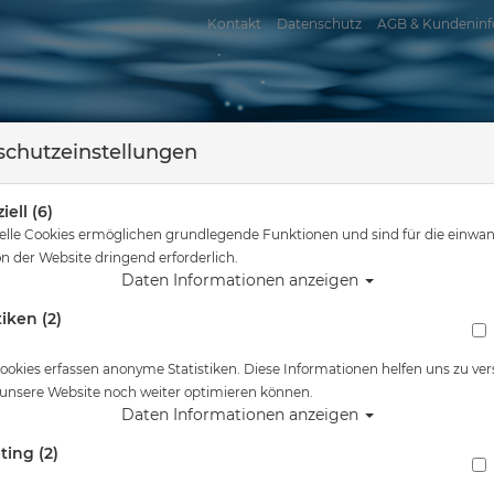
Kontakt
Datenschutz
AGB & Kundeninf
chutzeinstellungen
iell (6)
elle Cookies ermöglichen grundlegende Funktionen und sind für die einwan
n der Website dringend erforderlich.
Daten Informationen anzeigen
tiken (2)
assersport
Tauchkurse
Service
Reisen
Sie sind hier
Tauchausrüstung
Scubapro Tauchmesser K5
ookies erfassen anonyme Statistiken. Diese Informationen helfen uns zu ver
 unsere Website noch weiter optimieren können.
Alle Artikel zeigen au
Daten Informationen anzeigen
ting (2)
Scubapro Tauchmesser K5