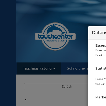
Datens
Essenz
Essenzi
Funktio
Tauchausrüstung
Schnorcheln
Statis
W
Diese C
wie wir
Zurück
Marke