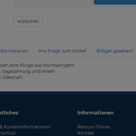
wünschen
nformationen
Ihre Frage zum Artikel
Billiger gesehen?
tzen eine Klinge aus hochwertigem
de, Sägezahnung und einem
 Edelstahl.
tliches
Informationen
& Kundeninformationen
Retoure Online
nschutz
Kontakt