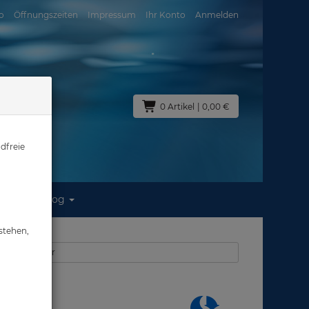
o
Öffnungszeiten
Impressum
Ihr Konto
Anmelden
0 Artikel
| 0,00 €
dfreie
Blog
stehen,
s: Tauchmesser