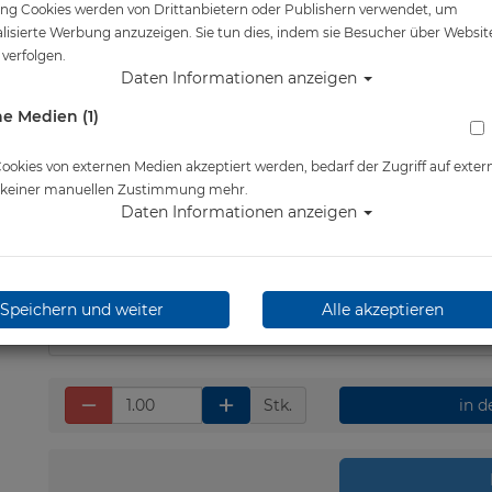
ng Cookies werden von Drittanbietern oder Publishern verwendet, um
Artikelnr.: scu-32005100
lisierte Werbung anzuzeigen. Sie tun dies, indem sie Besucher über Websit
verfolgen.
Daten Informationen anzeigen
e Medien (1)
Herstellerpreis: 109,00 €
okies von externen Medien akzeptiert werden, bedarf der Zugriff auf exter
e keiner manuellen Zustimmung mehr.
Daten Informationen anzeigen
103,60 €
*
Lieferbar in 4-5 Werktage
Speichern und weiter
Alle akzeptieren
Stk.
in 